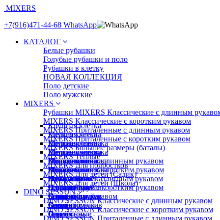
MIXERS
+7(916)471-44-68 WhatsApp
КАТАЛОГ
Белые рубашки
Голубые рубашки и поло
Рубашки в клетку
НОВАЯ КОЛЛЕКЦИЯ
Поло детские
Поло мужские
MIXERS
Рубашки MIXERS Классические с длинным рукаво
MIXERS Классические с коротким рукавом
Крупная клетка
MIXERS Приталенные с длинным рукавом
Мелкая клетка
Крупная клетка
MIXERS Приталенные с коротким рукавом
Широкая полоска
Мелкая клетка
Крупная клетка
MIXERS Большие размеры (баталы)
Мелкая полоска
Широкая полоска
Мелкая клетка
Крупная клетка
MIXERS Теплые
Однотонные
Мелкая полоска
Широкая полоска
Мелкая клетка
Классические c длинным рукавом
MIXERS Для подростков
Белые
Однотонные
Мелкая полоска
Широкая полоска
Классические с коротким рукавом
Классические
MIXERS Для детей (Садик)
С выработкой
Белые
Однотонные
Мелкая полоска
Приталенные с длинным рукавом
Приталенные
В полоску
MIXERS Для детей (Школа)
С принтом
С выработкой
Белые
Однотонные
Приталенные с коротким рукавом
Однотонные
Длинный рукав
DINO SESSUN
Стрейч
С принтом
С выработкой
Белые
С коротким рукавом
Короткий рукав
Длинный рукав
DINO SESSUN Классические с длинным рукавом
Лен
Стрейч
С принтом
С выработкой
Стрейч
Белые
Короткий рукав
DINO SESSUN Классические с коротким рукавом
Лен
Стрейч
С принтом
Однотонные
Белые
DINO SESSUN Приталенные с длинным рукавом