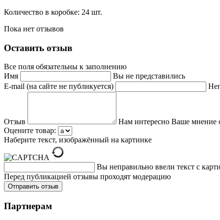
Количество в коробке: 24 шт.
Пока нет отзывов
Оставить отзыв
Все поля обязательны к заполнению
Имя
Вы не представились
E-mail (на сайте не публикуется)
Неп
Отзыв
Нам интересно Ваше мнение 
Оцените товар:
Наберите текст, изображённый на картинке
Вы неправильно ввели текст с карт
Перед публикацией отзывы проходят модерацию
Партнерам