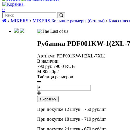
0
MIXERS
MIXERS Большие размеры (баталы)
Классичес
Рубашка PDF001KW-1(2XL-
Артикул:
PDF001KW-1(2XL-7XL)
В наличии
790 руб
790.0
RUB
M-80c20p-1
Таблица размеров
в корзину
При покупке 12 штук - 750 руб/шт
При покупке 18 штук - 710 руб/шт
При покупке 24 штук - 670 руб/шт