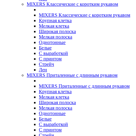
MIXERS Классические с коротким рукавом
MIXERS Классические с коротким рукавом
Крупная клетка
Мелкая клетка
Широкая полоска
Мелкая полоска
Однотонные
Белые
С выработкой
С принтом
Стрейч
Лен
MIXERS Приталенные с длинным рукавом
MIXERS Приталенные с длинным рукавом
Крупная клетка
Мелкая клетка
Широкая полоска
Мелкая полоска
Однотонные
Белые
С выработкой
С принтом
Стрейч