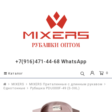
КАТАЛОГ
MIXERS
DINO SESSUN
GENUS GLAD
GROTONER
Рубашки MIXERS Кл
MIXERS Классическ
MIXERS Приталенн
MIXERS Приталенн
MIXERS Большие р
MIXERS Теплые
MIXERS Для подро
MIXERS Для детей 
MIXERS Для детей 
DINO SESSUN Боль
длинным рукавом
рукавом
рукавом
рукавом
(баталы)
Белые рубашки
Рубашки MIXERS Классические с
DINO SESSUN Классические с длинным
GENUS GLAD Классические с длинным
GROTONER Приталенные с длинным
Классические c д
Классические
В полоску
Длинный рукав
Длинный рукав
длинным рукавом
рукавом
рукавом
рукавом
Крупная клетка
Крупная клетка
Крупная клетка
Крупная клетка
Длинный рукав
Голубые рубашки и поло
Классические с к
Приталенные
Однотонные
Короткий рукав
Короткий рукав
MIXERS Классические с
DINO SESSUN Классические с
GENUS GLAD Приталенные с длинным
GROTONER Классические с коротким
Мелкая клетка
Мелкая клетка
Мелкая клетка
Мелкая клетка
Короткий рукав
коротким рукавом
коротким рукавом
рукавом
рукавом
Рубашки в клетку
Приталенные с дл
С коротким рукав
Белые
Белые
Широкая полоска
Широкая полоска
Широкая полоска
Широкая полоска
MIXERS Приталенные с длинным
DINO SESSUN Приталенные с длинным
GENUS GLAD Классические с
GROTONER Классические с длинным
НОВАЯ КОЛЛЕКЦИЯ
Приталенные с ко
Стрейч
Однотонные
Однотонные
+7(916)471-44-68 WhatsApp
рукавом
рукавом
коротким рукавом
рукавом
Мелкая полоска
Мелкая полоска
Мелкая полоска
Мелкая полоска
Поло детские
Сборки (Микс)
Сборки (Микс)
MIXERS Приталенные с коротким
DINO SESSUN Приталенные с
GENUS GLAD Приталенные с коротким
GROTONER Приталенные с коротким
0
Каталог
Однотонные
Однотонные
Однотонные
Однотонные
рукавом
коротким рукавом
рукавом
рукавом
Поло мужские
Обманки трикотаж
MIXERS
MIXERS Приталенные с длинным рукавом
Белые
Белые
Белые
Белые
MIXERS Большие размеры
DINO SESSUN Приталенные теплые
GROTONER Великаны короткий рукав
Однотонные
Рубашка PDU000F-49 (S-3XL)
(баталы)
По размерам
С выработкой
С выработкой
С выработкой
С выработкой
DINO SESSUN Большие размеры
GROTONER Детские
MIXERS Теплые
(баталы)
С принтом
С принтом
С принтом
С принтом
MIXERS Для подростков
DINO SESSUN Для детей с длинным