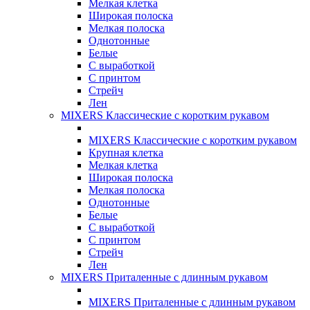
Мелкая клетка
Широкая полоска
Мелкая полоска
Однотонные
Белые
С выработкой
С принтом
Стрейч
Лен
MIXERS Классические с коротким рукавом
MIXERS Классические с коротким рукавом
Крупная клетка
Мелкая клетка
Широкая полоска
Мелкая полоска
Однотонные
Белые
С выработкой
С принтом
Стрейч
Лен
MIXERS Приталенные с длинным рукавом
MIXERS Приталенные с длинным рукавом