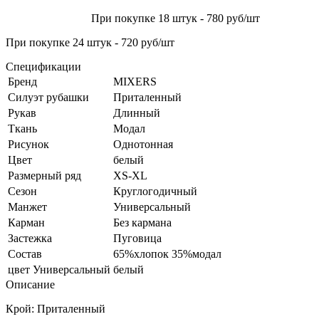
При покупке 18 штук - 780 руб/шт
При покупке 24 штук - 720 руб/шт
Спецификации
Бренд
MIXERS
Силуэт рубашки
Приталенный
Рукав
Длинный
Ткань
Модал
Рисунок
Однотонная
Цвет
белый
Размерный ряд
XS-XL
Сезон
Круглогодичный
Манжет
Универсальный
Карман
Без кармана
Застежка
Пуговица
Состав
65%хлопок 35%модал
цвет Универсальный
белый
Описание
Крой: Приталенный