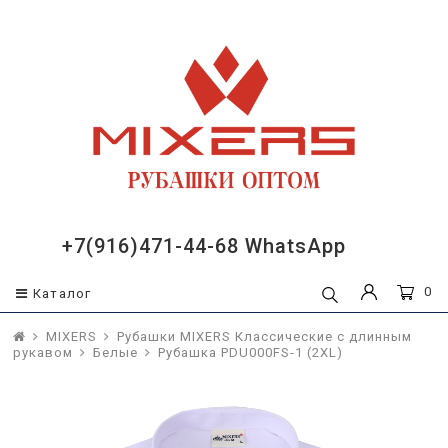
КАТАЛОГ
MIXERS
DINO SESSUN
GENUS GLAD
GROTONER
Рубашки MIXERS Кл
MIXERS Классическ
MIXERS Приталенн
MIXERS Приталенн
MIXERS Большие р
MIXERS Теплые
MIXERS Для подро
MIXERS Для детей 
MIXERS Для детей 
DINO SESSUN Боль
длинным рукавом
рукавом
рукавом
рукавом
(баталы)
Белые рубашки
Рубашки MIXERS Классические с
DINO SESSUN Классические с длинным
GENUS GLAD Классические с длинным
GROTONER Приталенные с длинным
Классические c д
Классические
В полоску
Длинный рукав
Длинный рукав
длинным рукавом
рукавом
рукавом
рукавом
Крупная клетка
Крупная клетка
Крупная клетка
Крупная клетка
Длинный рукав
Голубые рубашки и поло
Классические с к
Приталенные
Однотонные
Короткий рукав
Короткий рукав
MIXERS Классические с
DINO SESSUN Классические с
GENUS GLAD Приталенные с длинным
GROTONER Классические с коротким
Мелкая клетка
Мелкая клетка
Мелкая клетка
Мелкая клетка
Короткий рукав
коротким рукавом
коротким рукавом
рукавом
рукавом
Рубашки в клетку
Приталенные с дл
С коротким рукав
Белые
Белые
Широкая полоска
Широкая полоска
Широкая полоска
Широкая полоска
MIXERS Приталенные с длинным
DINO SESSUN Приталенные с длинным
GENUS GLAD Классические с
GROTONER Классические с длинным
НОВАЯ КОЛЛЕКЦИЯ
Приталенные с ко
Стрейч
Однотонные
Однотонные
+7(916)471-44-68 WhatsApp
рукавом
рукавом
коротким рукавом
рукавом
Мелкая полоска
Мелкая полоска
Мелкая полоска
Мелкая полоска
Поло детские
Сборки (Микс)
Сборки (Микс)
MIXERS Приталенные с коротким
DINO SESSUN Приталенные с
GENUS GLAD Приталенные с коротким
GROTONER Приталенные с коротким
0
Каталог
Однотонные
Однотонные
Однотонные
Однотонные
рукавом
коротким рукавом
рукавом
рукавом
Поло мужские
Обманки трикотаж
MIXERS
Рубашки MIXERS Классические с длинным
Белые
Белые
Белые
Белые
MIXERS Большие размеры
DINO SESSUN Приталенные теплые
GROTONER Великаны короткий рукав
рукавом
Белые
Рубашка PDU000FS-1 (2XL)
(баталы)
По размерам
С выработкой
С выработкой
С выработкой
С выработкой
DINO SESSUN Большие размеры
GROTONER Детские
MIXERS Теплые
(баталы)
С принтом
С принтом
С принтом
С принтом
MIXERS Для подростков
DINO SESSUN Для детей с длинным