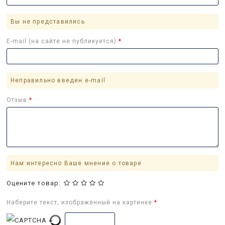
Вы не представились
E-mail (на сайте не публикуется)
Неправильно введен e-mail
Отзыв
Нам интересно Ваше мнение о товаре
Оцените товар:
Наберите текст, изображённый на картинке