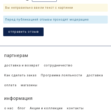
Вы неправильно ввели текст с картинки
Перед публикацией отзывы проходят модерацию
партнерам
доставка и возврат
сотрудничество
Как сделать заказ
Программа лояльности
доставка
оплата
магазины
информация
о нас
блог
Акции и коллекции
контакты