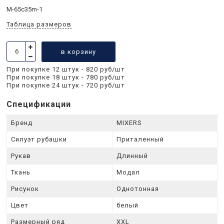
M-65c35m-1
Таблица размеров
в корзину
При покупке 12 штук - 820 руб/шт
При покупке 18 штук - 780 руб/шт
При покупке 24 штук - 720 руб/шт
Спецификации
Бренд
MIXERS
Силуэт рубашки
Приталенный
Рукав
Длинный
Ткань
Модал
Рисунок
Однотонная
Цвет
белый
Размерный ряд
XXL