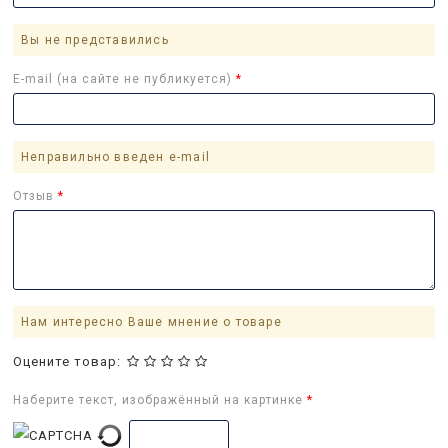
Вы не представились
E-mail (на сайте не публикуется)
Неправильно введен e-mail
Отзыв
Нам интересно Ваше мнение о товаре
Оцените товар:
Наберите текст, изображённый на картинке