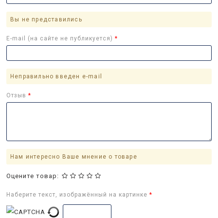
Вы не представились
E-mail (на сайте не публикуется)
Неправильно введен e-mail
Отзыв
Нам интересно Ваше мнение о товаре
Оцените товар:
Наберите текст, изображённый на картинке