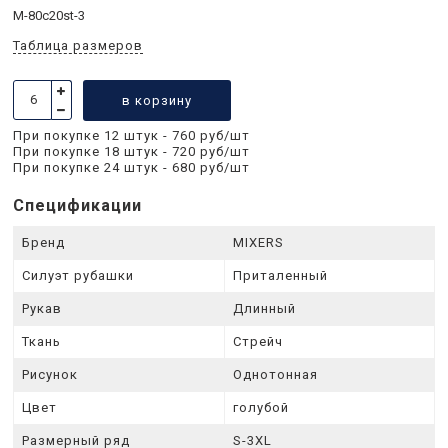
M-80c20st-3
Таблица размеров
в корзину
При покупке 12 штук - 760 руб/шт
При покупке 18 штук - 720 руб/шт
При покупке 24 штук - 680 руб/шт
Спецификации
Бренд
MIXERS
Силуэт рубашки
Приталенный
Рукав
Длинный
Ткань
Стрейч
Рисунок
Однотонная
Цвет
голубой
Размерный ряд
S-3XL