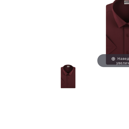
рукавом
Стрейч
Стрейч
Стрейч
Стрейч
MIXERS Для детей (Садик)
DINO SESSUN Для детей с коротким
Лен
Лен
Лен
рукавом
MIXERS Для детей (Школа)
DINO SESSUN Подросток с длинным
рукавом
Навед
увели