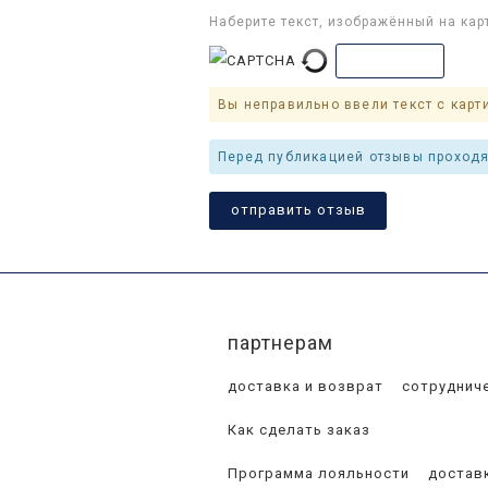
Наберите текст, изображённый на ка
Вы неправильно ввели текст с карт
Перед публикацией отзывы проход
партнерам
доставка и возврат
сотруднич
Как сделать заказ
Программа лояльности
достав