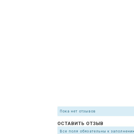
Пока нет отзывов
ОСТАВИТЬ ОТЗЫВ
Все поля обязательны к заполнени