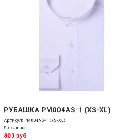
рукавом
Стрейч
Стрейч
Стрейч
Стрейч
MIXERS Для детей (Садик)
DINO SESSUN Для детей с коротким
Лен
Лен
Лен
рукавом
MIXERS Для детей (Школа)
DINO SESSUN Подросток с длинным
рукавом
РУБАШКА PM004AS-1 (XS-XL)
Артикул:
PM004AS-1 (XS-XL)
В наличии
800 руб