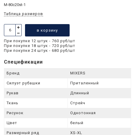
M-80c20st-1
Таблица размеров
в корзину
При покупке 12 штук - 760 руб/шт
При покупке 18 штук - 720 руб/шт
При покупке 24 штук - 680 руб/шт
Спецификации
Бренд
MIXERS
Силуэт рубашки
Приталенный
Рукав
Длинный
Ткань
Стрейч
Рисунок
Однотонная
Цвет
белый
Размерный ряд
XS-XL