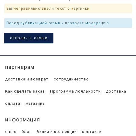
Вы неправильно ввели текст с картинки
Перед публикацией отзывы проходят модерацию
партнерам
доставка и возврат
сотрудничество
Как сделать заказ
Программа лояльности
доставка
оплата
магазины
информация
о нас
блог
Акции и коллекции
контакты