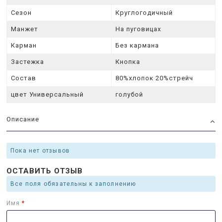
Сезон
Круглогодичный
Манжет
На пуговицах
Карман
Без кармана
Застежка
Кнопка
Состав
80%хлопок 20%стрейч
цвет Универсальный
голубой
Описание
Пока нет отзывов
ОСТАВИТЬ ОТЗЫВ
Все поля обязательны к заполнению
Имя