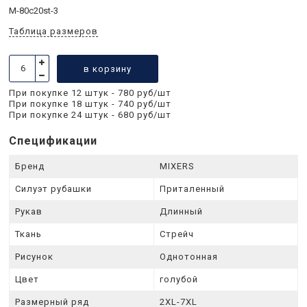
M-80c20st-3
Таблица размеров
в корзину
При покупке 12 штук - 780 руб/шт
При покупке 18 штук - 740 руб/шт
При покупке 24 штук - 680 руб/шт
Спецификации
Бренд
MIXERS
Силуэт рубашки
Приталенный
Рукав
Длинный
Ткань
Стрейч
Рисунок
Однотонная
Цвет
голубой
Размерный ряд
2XL-7XL