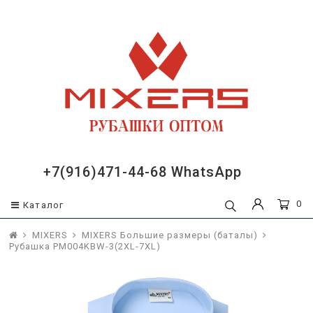
КАТАЛОГ
MIXERS
DINO SESSUN
GENUS GLAD
GROTONER
Рубашки MIXERS Кл
MIXERS Классическ
MIXERS Приталенн
MIXERS Приталенн
MIXERS Большие р
MIXERS Теплые
MIXERS Для подро
MIXERS Для детей 
MIXERS Для детей 
DINO SESSUN Боль
длинным рукавом
рукавом
рукавом
рукавом
(баталы)
Белые рубашки
Рубашки MIXERS Классические с
DINO SESSUN Классические с длинным
GENUS GLAD Классические с длинным
GROTONER Приталенные с длинным
Классические c д
Классические
В полоску
Длинный рукав
Длинный рукав
длинным рукавом
рукавом
рукавом
рукавом
Крупная клетка
Крупная клетка
Крупная клетка
Крупная клетка
Длинный рукав
Голубые рубашки и поло
Классические с к
Приталенные
Однотонные
Короткий рукав
Короткий рукав
MIXERS Классические с
DINO SESSUN Классические с
GENUS GLAD Приталенные с длинным
GROTONER Классические с коротким
Мелкая клетка
Мелкая клетка
Мелкая клетка
Мелкая клетка
Короткий рукав
коротким рукавом
коротким рукавом
рукавом
рукавом
Рубашки в клетку
Приталенные с дл
С коротким рукав
Белые
Белые
Широкая полоска
Широкая полоска
Широкая полоска
Широкая полоска
MIXERS Приталенные с длинным
DINO SESSUN Приталенные с длинным
GENUS GLAD Классические с
GROTONER Классические с длинным
НОВАЯ КОЛЛЕКЦИЯ
Приталенные с ко
Стрейч
Однотонные
Однотонные
+7(916)471-44-68 WhatsApp
рукавом
рукавом
коротким рукавом
рукавом
Мелкая полоска
Мелкая полоска
Мелкая полоска
Мелкая полоска
Поло детские
Сборки (Микс)
Сборки (Микс)
MIXERS Приталенные с коротким
DINO SESSUN Приталенные с
GENUS GLAD Приталенные с коротким
GROTONER Приталенные с коротким
0
Каталог
Однотонные
Однотонные
Однотонные
Однотонные
рукавом
коротким рукавом
рукавом
рукавом
Поло мужские
Обманки трикотаж
MIXERS
MIXERS Большие размеры (баталы)
Белые
Белые
Белые
Белые
MIXERS Большие размеры
DINO SESSUN Приталенные теплые
GROTONER Великаны короткий рукав
Рубашка PM004KBW-3(2XL-7XL)
(баталы)
По размерам
С выработкой
С выработкой
С выработкой
С выработкой
DINO SESSUN Большие размеры
GROTONER Детские
MIXERS Теплые
(баталы)
С принтом
С принтом
С принтом
С принтом
MIXERS Для подростков
DINO SESSUN Для детей с длинным