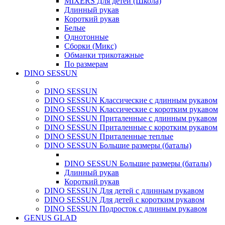
MIXERS Для детей (Школа)
Длинный рукав
Короткий рукав
Белые
Однотонные
Сборки (Микс)
Обманки трикотажные
По размерам
DINO SESSUN
DINO SESSUN
DINO SESSUN Классические с длинным рукавом
DINO SESSUN Классические с коротким рукавом
DINO SESSUN Приталенные с длинным рукавом
DINO SESSUN Приталенные с коротким рукавом
DINO SESSUN Приталенные теплые
DINO SESSUN Большие размеры (баталы)
DINO SESSUN Большие размеры (баталы)
Длинный рукав
Короткий рукав
DINO SESSUN Для детей с длинным рукавом
DINO SESSUN Для детей с коротким рукавом
DINO SESSUN Подросток с длинным рукавом
GENUS GLAD