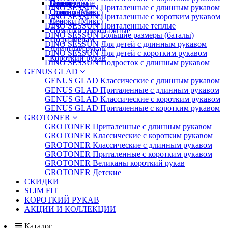
Лен
Стрейч
С принтом
Однотонные
Белые
DINO SESSUN Приталенные с длинным рукавом
Стрейч
Сборки (Микс)
Однотонные
DINO SESSUN Приталенные с коротким рукавом
Лен
Сборки (Микс)
DINO SESSUN Приталенные теплые
Обманки трикотажные
DINO SESSUN Большие размеры (баталы)
По размерам
DINO SESSUN Для детей с длинным рукавом
Длинный рукав
DINO SESSUN Для детей с коротким рукавом
Короткий рукав
DINO SESSUN Подросток с длинным рукавом
GENUS GLAD
GENUS GLAD Классические с длинным рукавом
GENUS GLAD Приталенные с длинным рукавом
GENUS GLAD Классические с коротким рукавом
GENUS GLAD Приталенные с коротким рукавом
GROTONER
GROTONER Приталенные с длинным рукавом
GROTONER Классические с коротким рукавом
GROTONER Классические с длинным рукавом
GROTONER Приталенные с коротким рукавом
GROTONER Великаны короткий рукав
GROTONER Детские
СКИДКИ
SLIM FIT
КОРОТКИЙ РУКАВ
АКЦИИ И КОЛЛЕКЦИИ
Каталог