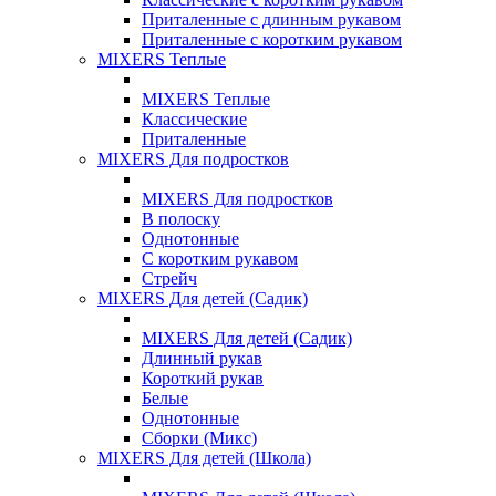
Приталенные с длинным рукавом
Приталенные с коротким рукавом
MIXERS Теплые
MIXERS Теплые
Классические
Приталенные
MIXERS Для подростков
MIXERS Для подростков
В полоску
Однотонные
С коротким рукавом
Стрейч
MIXERS Для детей (Садик)
MIXERS Для детей (Садик)
Длинный рукав
Короткий рукав
Белые
Однотонные
Сборки (Микс)
MIXERS Для детей (Школа)