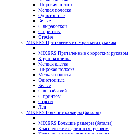
Широкая полоска
Мелкая полоска
Однотонные
Белые
С выработкой
С принтом
Стрейч
MIXERS Приталенные с коротким рукавом
MIXERS Приталенные с коротким рукавом
Крупная клетка
Мелкая клетка
Широкая полоска
Мелкая полоска
Однотонные
Белые
С выработкой
С принтом
Стрейч
Лен
MIXERS Большие размеры (баталы)
MIXERS Большие размеры (баталы)
Классические c длинным рукавом
Классические с коротким рукавом