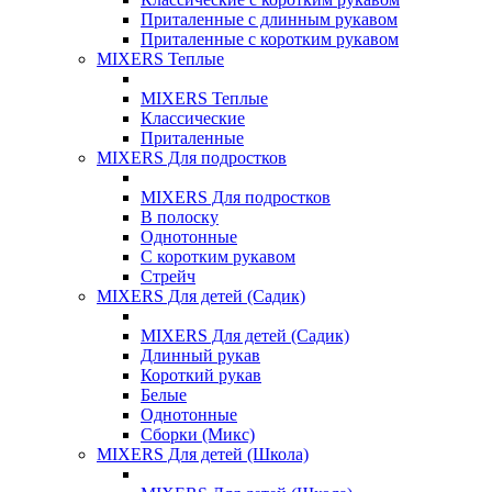
Приталенные с длинным рукавом
Приталенные с коротким рукавом
MIXERS Теплые
MIXERS Теплые
Классические
Приталенные
MIXERS Для подростков
MIXERS Для подростков
В полоску
Однотонные
С коротким рукавом
Стрейч
MIXERS Для детей (Садик)
MIXERS Для детей (Садик)
Длинный рукав
Короткий рукав
Белые
Однотонные
Сборки (Микс)
MIXERS Для детей (Школа)