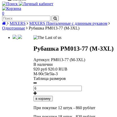
0
MIXERS
MIXERS Приталенные с длинным рукавом
Однотонные
Рубашка PM013-77 (M-3XL)
Рубашка PM013-77 (M-3XL)
Артикул:
PM013-77 (M-3XL)
В наличии
920 руб
920.0
RUB
M-90c5le5la-3
Таблица размеров
в корзину
При покупке 12 штук - 860 руб/шт
При покупке 18 штук - 820 руб/шт