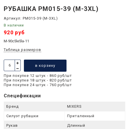
РУБАШКА PM015-39 (M-3XL)
Артикул:
PM015-39 (M-3XL)
В наличии
920 руб
M-90c5le5la-11
Таблица размеров
в корзину
При покупке 12 штук - 860 руб/шт
При покупке 18 штук - 820 руб/шт
При покупке 24 штук - 760 руб/шт
Спецификации
Бренд
MIXERS
Силуэт рубашки
Приталенный
Рукав
Длинный