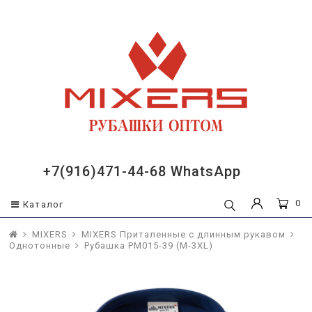
КАТАЛОГ
MIXERS
DINO SESSUN
GENUS GLAD
GROTONER
Рубашки MIXERS Кл
MIXERS Классическ
MIXERS Приталенн
MIXERS Приталенн
MIXERS Большие р
MIXERS Теплые
MIXERS Для подро
MIXERS Для детей 
MIXERS Для детей 
DINO SESSUN Боль
длинным рукавом
рукавом
рукавом
рукавом
(баталы)
Белые рубашки
Рубашки MIXERS Классические с
DINO SESSUN Классические с длинным
GENUS GLAD Классические с длинным
GROTONER Приталенные с длинным
Классические c д
Классические
В полоску
Длинный рукав
Длинный рукав
длинным рукавом
рукавом
рукавом
рукавом
Крупная клетка
Крупная клетка
Крупная клетка
Крупная клетка
Длинный рукав
Голубые рубашки и поло
Классические с к
Приталенные
Однотонные
Короткий рукав
Короткий рукав
MIXERS Классические с
DINO SESSUN Классические с
GENUS GLAD Приталенные с длинным
GROTONER Классические с коротким
Мелкая клетка
Мелкая клетка
Мелкая клетка
Мелкая клетка
Короткий рукав
коротким рукавом
коротким рукавом
рукавом
рукавом
Рубашки в клетку
Приталенные с дл
С коротким рукав
Белые
Белые
Широкая полоска
Широкая полоска
Широкая полоска
Широкая полоска
MIXERS Приталенные с длинным
DINO SESSUN Приталенные с длинным
GENUS GLAD Классические с
GROTONER Классические с длинным
НОВАЯ КОЛЛЕКЦИЯ
Приталенные с ко
Стрейч
Однотонные
Однотонные
+7(916)471-44-68 WhatsApp
рукавом
рукавом
коротким рукавом
рукавом
Мелкая полоска
Мелкая полоска
Мелкая полоска
Мелкая полоска
Поло детские
Сборки (Микс)
Сборки (Микс)
MIXERS Приталенные с коротким
DINO SESSUN Приталенные с
GENUS GLAD Приталенные с коротким
GROTONER Приталенные с коротким
0
Каталог
Однотонные
Однотонные
Однотонные
Однотонные
рукавом
коротким рукавом
рукавом
рукавом
Поло мужские
Обманки трикотаж
MIXERS
MIXERS Приталенные с длинным рукавом
Белые
Белые
Белые
Белые
MIXERS Большие размеры
DINO SESSUN Приталенные теплые
GROTONER Великаны короткий рукав
Однотонные
Рубашка PM015-39 (M-3XL)
(баталы)
По размерам
С выработкой
С выработкой
С выработкой
С выработкой
DINO SESSUN Большие размеры
GROTONER Детские
MIXERS Теплые
(баталы)
С принтом
С принтом
С принтом
С принтом
MIXERS Для подростков
DINO SESSUN Для детей с длинным