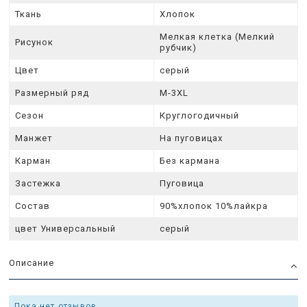
Ткань
Xлопок
Мелкая клетка (Мелкий
Рисунок
рубчик)
Цвет
серый
Размерный ряд
M-3XL
Сезон
Круглогодичный
Манжет
На пуговицах
Карман
Без кармана
Застежка
Пуговица
Состав
90%хлопок 10%лайкра
цвет Универсальный
серый
Описание
Пока нет отзывов