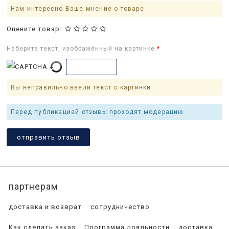
Нам интересно Ваше мнение о товаре
Оцените товар:
Наберите текст, изображённый на картинке
Вы неправильно ввели текст с картинки
Перед публикацией отзывы проходят модерацию
партнерам
доставка и возврат
сотрудничество
Как сделать заказ
Программа лояльности
доставка