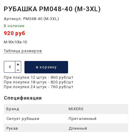
РУБАШКА PM048-40 (M-3XL)
Артикул:
PM048-40 (M-3XL)
В наличии
920 руб
M-90c10la-10
Таблица размеров
в корзину
При покупке 12 штук - 860 руб/шт
При покупке 18 штук - 820 руб/шт
При покупке 24 штук - 760 руб/шт
Спецификации
Бренд
MIXERS
Силуэт рубашки
Приталенный
Рукав
Длинный