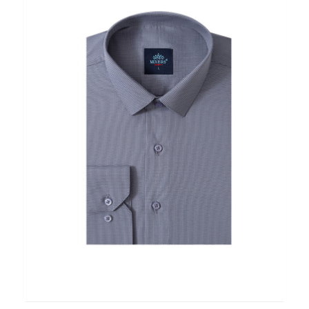
рукавом
Стрейч
Стрейч
Стрейч
Стрейч
MIXERS Для детей (Садик)
DINO SESSUN Для детей с коротким
Лен
Лен
Лен
рукавом
MIXERS Для детей (Школа)
DINO SESSUN Подросток с длинным
рукавом