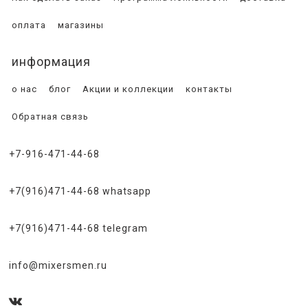
оплата
магазины
информация
о нас
блог
Акции и коллекции
контакты
Обратная связь
+7-916-471-44-68
+7(916)471-44-68 whatsapp
+7(916)471-44-68 telegram
info@mixersmen.ru