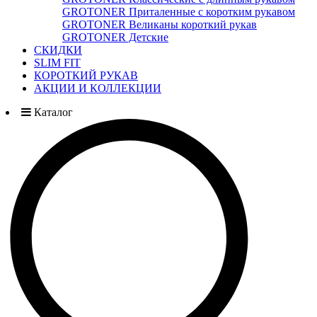
GROTONER Приталенные с коротким рукавом
GROTONER Великаны короткий рукав
GROTONER Детские
СКИДКИ
SLIM FIT
КОРОТКИЙ РУКАВ
АКЦИИ И КОЛЛЕКЦИИ
Каталог