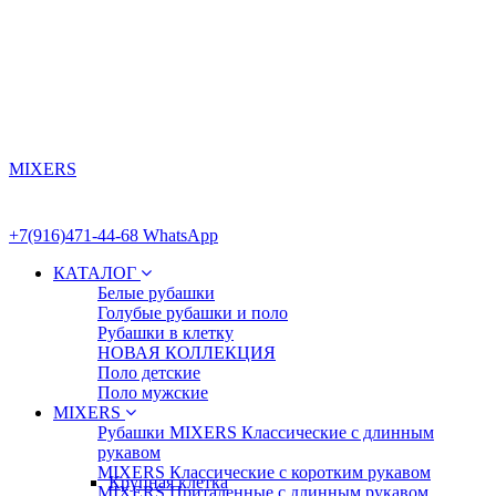
MIXERS
+7(916)471-44-68 WhatsApp
КАТАЛОГ
Белые рубашки
Голубые рубашки и поло
Рубашки в клетку
НОВАЯ КОЛЛЕКЦИЯ
Поло детские
Поло мужские
MIXERS
Рубашки MIXERS Классические с длинным
рукавом
MIXERS Классические с коротким рукавом
Крупная клетка
MIXERS Приталенные с длинным рукавом