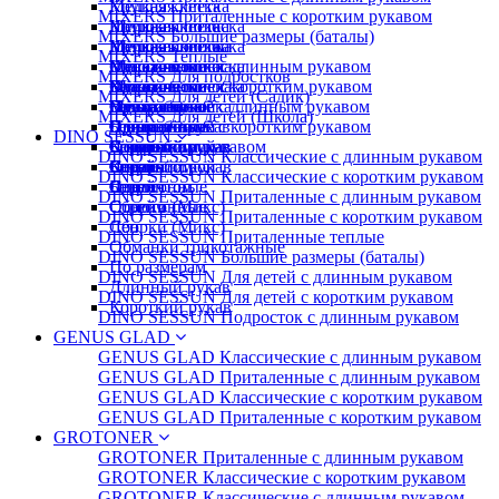
Мелкая клетка
Крупная клетка
MIXERS Приталенные с коротким рукавом
Широкая полоска
Мелкая клетка
Крупная клетка
MIXERS Большие размеры (баталы)
Мелкая полоска
Широкая полоска
Мелкая клетка
Крупная клетка
MIXERS Теплые
Однотонные
Мелкая полоска
Широкая полоска
Мелкая клетка
Классические c длинным рукавом
MIXERS Для подростков
Белые
Однотонные
Мелкая полоска
Широкая полоска
Классические с коротким рукавом
Классические
MIXERS Для детей (Садик)
С выработкой
Белые
Однотонные
Мелкая полоска
Приталенные с длинным рукавом
Приталенные
В полоску
MIXERS Для детей (Школа)
С принтом
С выработкой
Белые
Однотонные
Приталенные с коротким рукавом
Однотонные
Длинный рукав
DINO SESSUN
Стрейч
С принтом
С выработкой
Белые
С коротким рукавом
Короткий рукав
Длинный рукав
DINO SESSUN Классические с длинным рукавом
Лен
Стрейч
С принтом
С выработкой
Стрейч
Белые
Короткий рукав
DINO SESSUN Классические с коротким рукавом
Лен
Стрейч
С принтом
Однотонные
Белые
DINO SESSUN Приталенные с длинным рукавом
Стрейч
Сборки (Микс)
Однотонные
DINO SESSUN Приталенные с коротким рукавом
Лен
Сборки (Микс)
DINO SESSUN Приталенные теплые
Обманки трикотажные
DINO SESSUN Большие размеры (баталы)
По размерам
DINO SESSUN Для детей с длинным рукавом
Длинный рукав
DINO SESSUN Для детей с коротким рукавом
Короткий рукав
DINO SESSUN Подросток с длинным рукавом
GENUS GLAD
GENUS GLAD Классические с длинным рукавом
GENUS GLAD Приталенные с длинным рукавом
GENUS GLAD Классические с коротким рукавом
GENUS GLAD Приталенные с коротким рукавом
GROTONER
GROTONER Приталенные с длинным рукавом
GROTONER Классические с коротким рукавом
GROTONER Классические с длинным рукавом