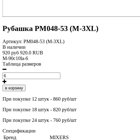
Рубашка PM048-53 (M-3XL)
Артикул:
PM048-53 (M-3XL)
В наличии
920 руб
920.0
RUB
M-90c10la-6
Таблица размеров
в корзину
При покупке 12 штук - 860 руб/шт
При покупке 18 штук - 820 руб/шт
При покупке 24 штук - 760 руб/шт
Спецификации
Бренд
MIXERS