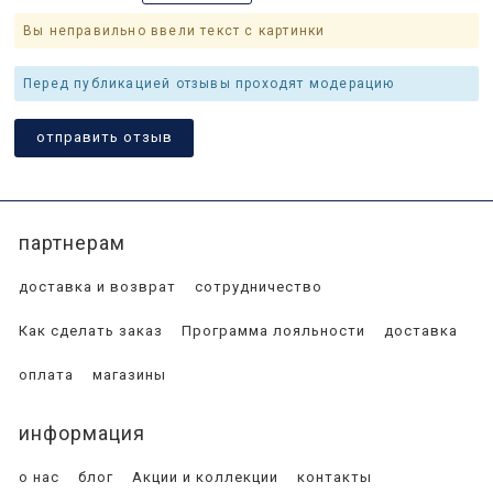
Вы неправильно ввели текст с картинки
Перед публикацией отзывы проходят модерацию
партнерам
доставка и возврат
сотрудничество
Как сделать заказ
Программа лояльности
доставка
оплата
магазины
информация
о нас
блог
Акции и коллекции
контакты