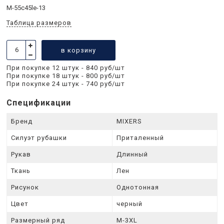
M-55c45le-13
Таблица размеров
в корзину
При покупке 12 штук - 840 руб/шт
При покупке 18 штук - 800 руб/шт
При покупке 24 штук - 740 руб/шт
Спецификации
Бренд
MIXERS
Силуэт рубашки
Приталенный
Рукав
Длинный
Ткань
Лен
Рисунок
Однотонная
Цвет
черный
Размерный ряд
M-3XL