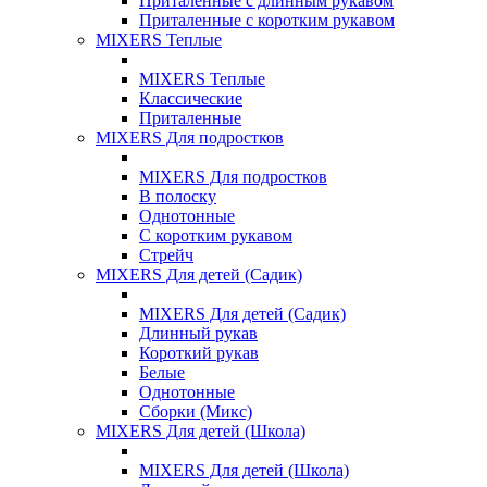
Приталенные с длинным рукавом
Приталенные с коротким рукавом
MIXERS Теплые
MIXERS Теплые
Классические
Приталенные
MIXERS Для подростков
MIXERS Для подростков
В полоску
Однотонные
С коротким рукавом
Стрейч
MIXERS Для детей (Садик)
MIXERS Для детей (Садик)
Длинный рукав
Короткий рукав
Белые
Однотонные
Сборки (Микс)
MIXERS Для детей (Школа)
MIXERS Для детей (Школа)