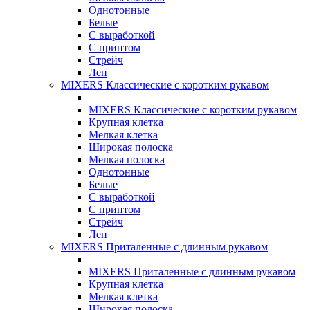
Однотонные
Белые
С выработкой
С принтом
Стрейч
Лен
MIXERS Классические с коротким рукавом
MIXERS Классические с коротким рукавом
Крупная клетка
Мелкая клетка
Широкая полоска
Мелкая полоска
Однотонные
Белые
С выработкой
С принтом
Стрейч
Лен
MIXERS Приталенные с длинным рукавом
MIXERS Приталенные с длинным рукавом
Крупная клетка
Мелкая клетка
Широкая полоска