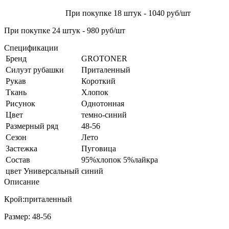
При покупке 18 штук - 1040 руб/шт
При покупке 24 штук - 980 руб/шт
Спецификации
Бренд
GROTONER
Силуэт рубашки
Приталенный
Рукав
Короткий
Ткань
Xлопок
Рисунок
Однотонная
Цвет
темно-синий
Размерный ряд
48-56
Сезон
Лето
Застежка
Пуговица
Состав
95%хлопок 5%лайкра
цвет Универсальный
синий
Описание
Крой:приталенный
Размер: 48-56