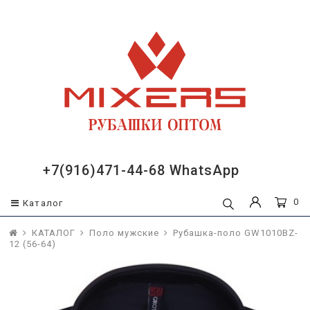
КАТАЛОГ
MIXERS
DINO SESSUN
GENUS GLAD
GROTONER
Рубашки MIXERS Кл
MIXERS Классическ
MIXERS Приталенн
MIXERS Приталенн
MIXERS Большие р
MIXERS Теплые
MIXERS Для подро
MIXERS Для детей 
MIXERS Для детей 
DINO SESSUN Боль
длинным рукавом
рукавом
рукавом
рукавом
(баталы)
Белые рубашки
Рубашки MIXERS Классические с
DINO SESSUN Классические с длинным
GENUS GLAD Классические с длинным
GROTONER Приталенные с длинным
Классические c д
Классические
В полоску
Длинный рукав
Длинный рукав
длинным рукавом
рукавом
рукавом
рукавом
Крупная клетка
Крупная клетка
Крупная клетка
Крупная клетка
Длинный рукав
Голубые рубашки и поло
Классические с к
Приталенные
Однотонные
Короткий рукав
Короткий рукав
MIXERS Классические с
DINO SESSUN Классические с
GENUS GLAD Приталенные с длинным
GROTONER Классические с коротким
Мелкая клетка
Мелкая клетка
Мелкая клетка
Мелкая клетка
Короткий рукав
коротким рукавом
коротким рукавом
рукавом
рукавом
Рубашки в клетку
Приталенные с дл
С коротким рукав
Белые
Белые
Широкая полоска
Широкая полоска
Широкая полоска
Широкая полоска
MIXERS Приталенные с длинным
DINO SESSUN Приталенные с длинным
GENUS GLAD Классические с
GROTONER Классические с длинным
НОВАЯ КОЛЛЕКЦИЯ
Приталенные с ко
Стрейч
Однотонные
Однотонные
+7(916)471-44-68 WhatsApp
рукавом
рукавом
коротким рукавом
рукавом
Мелкая полоска
Мелкая полоска
Мелкая полоска
Мелкая полоска
Поло детские
Сборки (Микс)
Сборки (Микс)
MIXERS Приталенные с коротким
DINO SESSUN Приталенные с
GENUS GLAD Приталенные с коротким
GROTONER Приталенные с коротким
0
Каталог
Однотонные
Однотонные
Однотонные
Однотонные
рукавом
коротким рукавом
рукавом
рукавом
Поло мужские
Обманки трикотаж
КАТАЛОГ
Поло мужские
Рубашка-поло GW1010BZ-
Белые
Белые
Белые
Белые
MIXERS Большие размеры
DINO SESSUN Приталенные теплые
GROTONER Великаны короткий рукав
12 (56-64)
(баталы)
По размерам
С выработкой
С выработкой
С выработкой
С выработкой
DINO SESSUN Большие размеры
GROTONER Детские
MIXERS Теплые
(баталы)
С принтом
С принтом
С принтом
С принтом
MIXERS Для подростков
DINO SESSUN Для детей с длинным