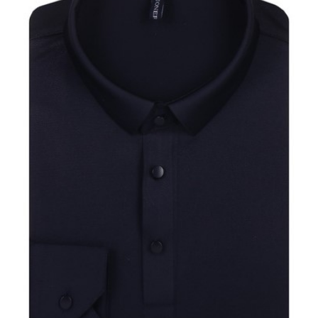
рукавом
Стрейч
Стрейч
Стрейч
Стрейч
MIXERS Для детей (Садик)
DINO SESSUN Для детей с коротким
Лен
Лен
Лен
рукавом
MIXERS Для детей (Школа)
DINO SESSUN Подросток с длинным
рукавом