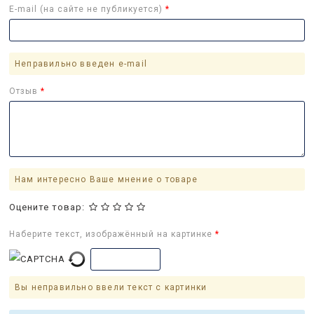
E-mail (на сайте не публикуется)
Неправильно введен e-mail
Отзыв
Нам интересно Ваше мнение о товаре
Оцените товар:
Наберите текст, изображённый на картинке
Вы неправильно ввели текст с картинки