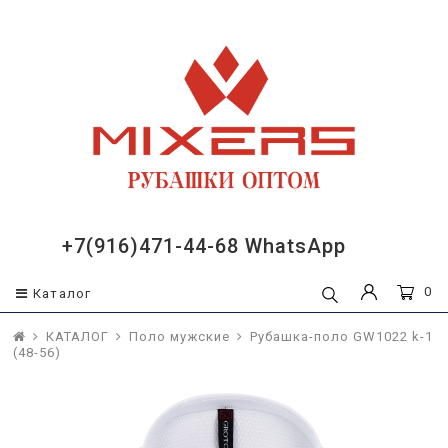
КАТАЛОГ
MIXERS
DINO SESSUN
GENUS GLAD
GROTONER
Рубашки MIXERS Кл
MIXERS Классическ
MIXERS Приталенн
MIXERS Приталенн
MIXERS Большие р
MIXERS Теплые
MIXERS Для подро
MIXERS Для детей 
MIXERS Для детей 
DINO SESSUN Боль
длинным рукавом
рукавом
рукавом
рукавом
(баталы)
Белые рубашки
Рубашки MIXERS Классические с
DINO SESSUN Классические с длинным
GENUS GLAD Классические с длинным
GROTONER Приталенные с длинным
Классические c д
Классические
В полоску
Длинный рукав
Длинный рукав
длинным рукавом
рукавом
рукавом
рукавом
Крупная клетка
Крупная клетка
Крупная клетка
Крупная клетка
Длинный рукав
Голубые рубашки и поло
Классические с к
Приталенные
Однотонные
Короткий рукав
Короткий рукав
MIXERS Классические с
DINO SESSUN Классические с
GENUS GLAD Приталенные с длинным
GROTONER Классические с коротким
Мелкая клетка
Мелкая клетка
Мелкая клетка
Мелкая клетка
Короткий рукав
коротким рукавом
коротким рукавом
рукавом
рукавом
Рубашки в клетку
Приталенные с дл
С коротким рукав
Белые
Белые
Широкая полоска
Широкая полоска
Широкая полоска
Широкая полоска
MIXERS Приталенные с длинным
DINO SESSUN Приталенные с длинным
GENUS GLAD Классические с
GROTONER Классические с длинным
НОВАЯ КОЛЛЕКЦИЯ
Приталенные с ко
Стрейч
Однотонные
Однотонные
+7(916)471-44-68 WhatsApp
рукавом
рукавом
коротким рукавом
рукавом
Мелкая полоска
Мелкая полоска
Мелкая полоска
Мелкая полоска
Поло детские
Сборки (Микс)
Сборки (Микс)
MIXERS Приталенные с коротким
DINO SESSUN Приталенные с
GENUS GLAD Приталенные с коротким
GROTONER Приталенные с коротким
0
Каталог
Однотонные
Однотонные
Однотонные
Однотонные
рукавом
коротким рукавом
рукавом
рукавом
Поло мужские
Обманки трикотаж
КАТАЛОГ
Поло мужские
Рубашка-поло GW1022 k-1
Белые
Белые
Белые
Белые
MIXERS Большие размеры
DINO SESSUN Приталенные теплые
GROTONER Великаны короткий рукав
(48-56)
(баталы)
По размерам
С выработкой
С выработкой
С выработкой
С выработкой
DINO SESSUN Большие размеры
GROTONER Детские
MIXERS Теплые
(баталы)
С принтом
С принтом
С принтом
С принтом
MIXERS Для подростков
DINO SESSUN Для детей с длинным