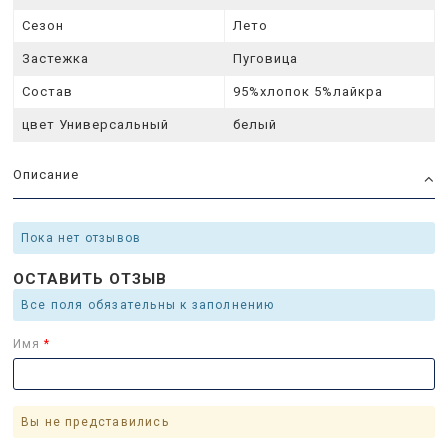
Сезон
Лето
Застежка
Пуговица
Состав
95%хлопок 5%лайкра
цвет Универсальный
белый
Описание
Пока нет отзывов
ОСТАВИТЬ ОТЗЫВ
Все поля обязательны к заполнению
Имя
Вы не представились