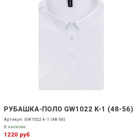
рукавом
Стрейч
Стрейч
Стрейч
Стрейч
MIXERS Для детей (Садик)
DINO SESSUN Для детей с коротким
Лен
Лен
Лен
рукавом
MIXERS Для детей (Школа)
DINO SESSUN Подросток с длинным
рукавом
РУБАШКА-ПОЛО GW1022 K-1 (48-56)
Артикул:
GW1022 k-1 (48-56)
В наличии
1220 руб