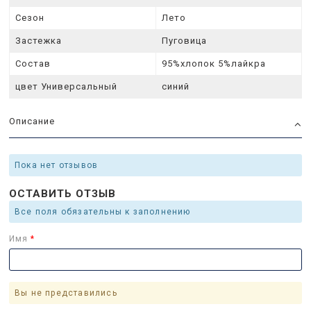
Сезон
Лето
Застежка
Пуговица
Состав
95%хлопок 5%лайкра
цвет Универсальный
синий
Описание
Пока нет отзывов
ОСТАВИТЬ ОТЗЫВ
Все поля обязательны к заполнению
Имя
Вы не представились