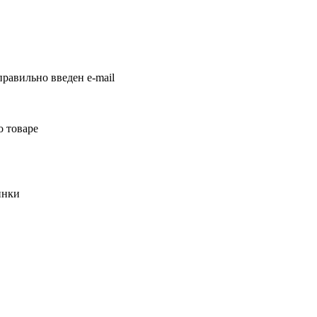
равильно введен e-mail
о товаре
инки