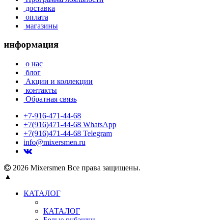
доставка
оплата
магазины
информация
о нас
блог
Акции и коллекции
контакты
Обратная связь
+7-916-471-44-68
+7(916)471-44-68 WhatsApp
+7(916)471-44-68 Telegram
info@mixersmen.ru
2026 Mixersmen Все права защищены.
▲
КАТАЛОГ
КАТАЛОГ
Белые рубашки