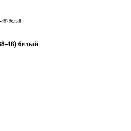
-48) белый
38-48) белый