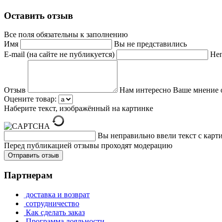
Оставить отзыв
Все поля обязательны к заполнению
Имя
Вы не представились
E-mail (на сайте не публикуется)
Неп
Отзыв
Нам интересно Ваше мнение 
Оцените товар:
Наберите текст, изображённый на картинке
Вы неправильно ввели текст с карт
Перед публикацией отзывы проходят модерацию
Партнерам
доставка и возврат
сотрудничество
Как сделать заказ
Программа лояльности