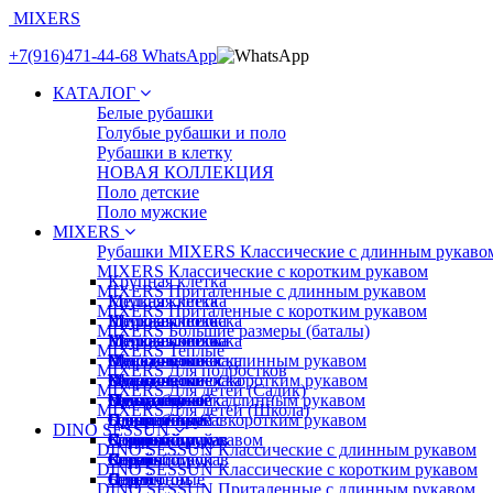
MIXERS
+7(916)471-44-68 WhatsApp
КАТАЛОГ
Белые рубашки
Голубые рубашки и поло
Рубашки в клетку
НОВАЯ КОЛЛЕКЦИЯ
Поло детские
Поло мужские
MIXERS
Рубашки MIXERS Классические с длинным рукаво
MIXERS Классические с коротким рукавом
Крупная клетка
MIXERS Приталенные с длинным рукавом
Мелкая клетка
Крупная клетка
MIXERS Приталенные с коротким рукавом
Широкая полоска
Мелкая клетка
Крупная клетка
MIXERS Большие размеры (баталы)
Мелкая полоска
Широкая полоска
Мелкая клетка
Крупная клетка
MIXERS Теплые
Однотонные
Мелкая полоска
Широкая полоска
Мелкая клетка
Классические c длинным рукавом
MIXERS Для подростков
Белые
Однотонные
Мелкая полоска
Широкая полоска
Классические с коротким рукавом
Классические
MIXERS Для детей (Садик)
С выработкой
Белые
Однотонные
Мелкая полоска
Приталенные с длинным рукавом
Приталенные
В полоску
MIXERS Для детей (Школа)
С принтом
С выработкой
Белые
Однотонные
Приталенные с коротким рукавом
Однотонные
Длинный рукав
DINO SESSUN
Стрейч
С принтом
С выработкой
Белые
С коротким рукавом
Короткий рукав
Длинный рукав
DINO SESSUN Классические с длинным рукавом
Лен
Стрейч
С принтом
С выработкой
Стрейч
Белые
Короткий рукав
DINO SESSUN Классические с коротким рукавом
Лен
Стрейч
С принтом
Однотонные
Белые
DINO SESSUN Приталенные с длинным рукавом