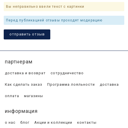
Вы неправильно ввели текст с картинки
Перед публикацией отзывы проходят модерацию
партнерам
доставка и возврат
сотрудничество
Как сделать заказ
Программа лояльности
доставка
оплата
магазины
информация
о нас
блог
Акции и коллекции
контакты