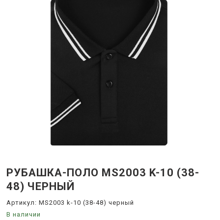
рукавом
Стрейч
Стрейч
Стрейч
Стрейч
MIXERS Для детей (Садик)
DINO SESSUN Для детей с коротким
Лен
Лен
Лен
рукавом
MIXERS Для детей (Школа)
DINO SESSUN Подросток с длинным
рукавом
РУБАШКА-ПОЛО MS2003 K-10 (38-
48) ЧЕРНЫЙ
Артикул:
MS2003 k-10 (38-48) черный
В наличии