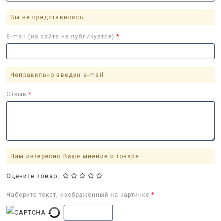
Вы не представились
E-mail (на сайте не публикуется)
Неправильно введен e-mail
Отзыв
Нам интересно Ваше мнение о товаре
Оцените товар:
Наберите текст, изображённый на картинке