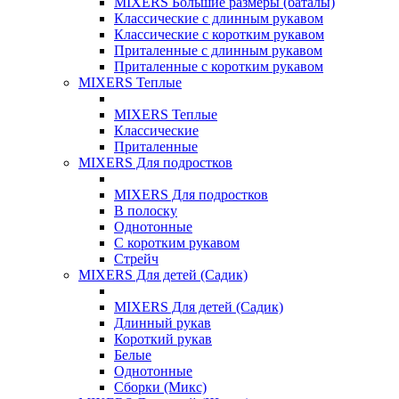
MIXERS Большие размеры (баталы)
Классические c длинным рукавом
Классические с коротким рукавом
Приталенные с длинным рукавом
Приталенные с коротким рукавом
MIXERS Теплые
MIXERS Теплые
Классические
Приталенные
MIXERS Для подростков
MIXERS Для подростков
В полоску
Однотонные
С коротким рукавом
Стрейч
MIXERS Для детей (Садик)
MIXERS Для детей (Садик)
Длинный рукав
Короткий рукав
Белые
Однотонные
Сборки (Микс)