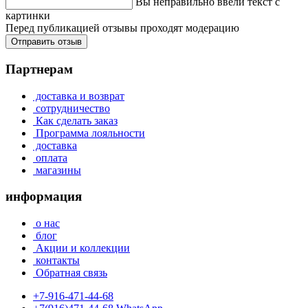
Вы неправильно ввели текст с
картинки
Перед публикацией отзывы проходят модерацию
Партнерам
доставка и возврат
сотрудничество
Как сделать заказ
Программа лояльности
доставка
оплата
магазины
информация
о нас
блог
Акции и коллекции
контакты
Обратная связь
+7-916-471-44-68