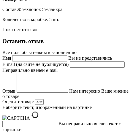
Состав:95%хлопок 5%лайкра
Количество в коробке: 5 шт.
Пока нет отзывов
Оставить отзыв
Все поля обязательны к заполнению
Имя
Вы не представились
E-mail (на сайте не публикуется)
Неправильно введен e-mail
Отзыв
Нам интересно Ваше мнение
о товаре
Оцените товар:
Наберите текст, изображённый на картинке
Вы неправильно ввели текст с
картинки