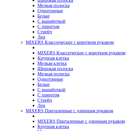
Широкая полоска
Мелкая полоска
Однотонные
Белые
С выработкой
С принтом
Стрейч
Лен
MIXERS Классические с коротким рукавом
MIXERS Классические с коротким рукавом
Крупная клетка
Мелкая клетка
Широкая полоска
Мелкая полоска
Однотонные
Белые
С выработкой
С принтом
Стрейч
Лен
MIXERS Приталенные с длинным рукавом
MIXERS Приталенные с длинным рукавом
Крупная клетка