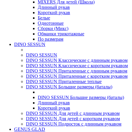
MIXERS Для детей (Школа)
Длинный рукав
Короткий рукав
Белые
Однотонные
Сборки (Микс)
Обманки трикотажные
По размерам
DINO SESSUN
DINO SESSUN
DINO SESSUN Классические с длинным рукавом
DINO SESSUN Классические с коротким рукавом
DINO SESSUN Приталенные с длинным рукавом
DINO SESSUN Приталенные с коротким рукавом
DINO SESSUN Приталенные теплые
DINO SESSUN Большие размеры (баталы)
DINO SESSUN Большие размеры (баталы)
Длинный рукав
Короткий рукав
DINO SESSUN Для детей с длинным рукавом
DINO SESSUN Для детей с коротким рукавом
DINO SESSUN Подросток с длинным рукавом
GENUS GLAD