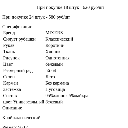
При покупке 18 штук - 620 руб/шт
При покупке 24 штук - 580 руб/шт
Спецификации
Бренд
MIXERS
Силуэт рубашки
Классический
Рукав
Короткий
Ткань
Xлопок
Рисунок
Однотонная
Цвет
бежевый
Размерный ряд
56-64
Сезон
Лето
Карман
Без кармана
Застежка
Пуговица
Состав
95%хлопок 5%лайкра
цвет Универсальный
бежевый
Описание
Крой:классический
Размер: 56-64