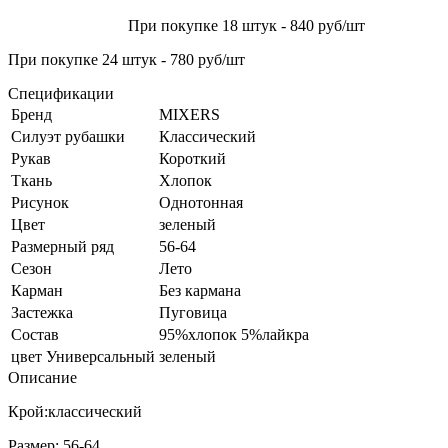
При покупке 18 штук - 840 руб/шт
При покупке 24 штук - 780 руб/шт
Спецификации
Бренд
MIXERS
Силуэт рубашки
Классический
Рукав
Короткий
Ткань
Xлопок
Рисунок
Однотонная
Цвет
зеленый
Размерный ряд
56-64
Сезон
Лето
Карман
Без кармана
Застежка
Пуговица
Состав
95%хлопок 5%лайкра
цвет Универсальный
зеленый
Описание
Крой:классический
Размер: 56-64