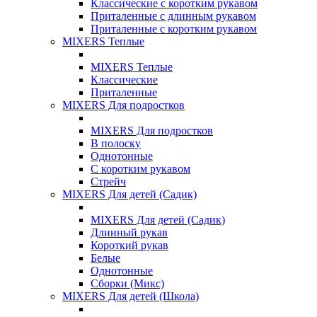
Классические с коротким рукавом
Приталенные с длинным рукавом
Приталенные с коротким рукавом
MIXERS Теплые
MIXERS Теплые
Классические
Приталенные
MIXERS Для подростков
MIXERS Для подростков
В полоску
Однотонные
С коротким рукавом
Стрейч
MIXERS Для детей (Садик)
MIXERS Для детей (Садик)
Длинный рукав
Короткий рукав
Белые
Однотонные
Сборки (Микс)
MIXERS Для детей (Школа)