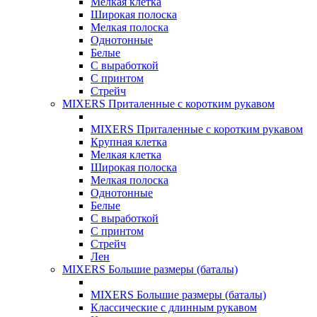
Мелкая клетка
Широкая полоска
Мелкая полоска
Однотонные
Белые
С выработкой
С принтом
Стрейч
MIXERS Приталенные с коротким рукавом
MIXERS Приталенные с коротким рукавом
Крупная клетка
Мелкая клетка
Широкая полоска
Мелкая полоска
Однотонные
Белые
С выработкой
С принтом
Стрейч
Лен
MIXERS Большие размеры (баталы)
MIXERS Большие размеры (баталы)
Классические c длинным рукавом