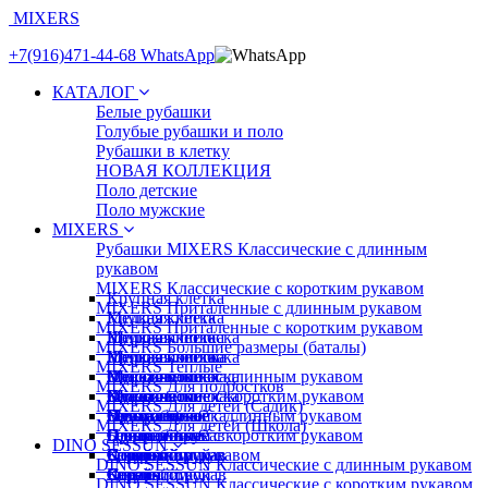
MIXERS
+7(916)471-44-68 WhatsApp
КАТАЛОГ
Белые рубашки
Голубые рубашки и поло
Рубашки в клетку
НОВАЯ КОЛЛЕКЦИЯ
Поло детские
Поло мужские
MIXERS
Рубашки MIXERS Классические с длинным
рукавом
MIXERS Классические с коротким рукавом
Крупная клетка
MIXERS Приталенные с длинным рукавом
Мелкая клетка
Крупная клетка
MIXERS Приталенные с коротким рукавом
Широкая полоска
Мелкая клетка
Крупная клетка
MIXERS Большие размеры (баталы)
Мелкая полоска
Широкая полоска
Мелкая клетка
Крупная клетка
MIXERS Теплые
Однотонные
Мелкая полоска
Широкая полоска
Мелкая клетка
Классические c длинным рукавом
MIXERS Для подростков
Белые
Однотонные
Мелкая полоска
Широкая полоска
Классические с коротким рукавом
Классические
MIXERS Для детей (Садик)
С выработкой
Белые
Однотонные
Мелкая полоска
Приталенные с длинным рукавом
Приталенные
В полоску
MIXERS Для детей (Школа)
С принтом
С выработкой
Белые
Однотонные
Приталенные с коротким рукавом
Однотонные
Длинный рукав
DINO SESSUN
Стрейч
С принтом
С выработкой
Белые
С коротким рукавом
Короткий рукав
Длинный рукав
DINO SESSUN Классические с длинным рукавом
Лен
Стрейч
С принтом
С выработкой
Стрейч
Белые
Короткий рукав
DINO SESSUN Классические с коротким рукавом