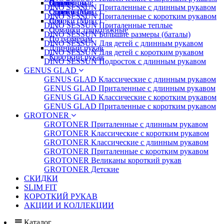
Лен
Стрейч
С принтом
Однотонные
Белые
DINO SESSUN Приталенные с длинным рукавом
Стрейч
Сборки (Микс)
Однотонные
DINO SESSUN Приталенные с коротким рукавом
Лен
Сборки (Микс)
DINO SESSUN Приталенные теплые
Обманки трикотажные
DINO SESSUN Большие размеры (баталы)
По размерам
DINO SESSUN Для детей с длинным рукавом
Длинный рукав
DINO SESSUN Для детей с коротким рукавом
Короткий рукав
DINO SESSUN Подросток с длинным рукавом
GENUS GLAD
GENUS GLAD Классические с длинным рукавом
GENUS GLAD Приталенные с длинным рукавом
GENUS GLAD Классические с коротким рукавом
GENUS GLAD Приталенные с коротким рукавом
GROTONER
GROTONER Приталенные с длинным рукавом
GROTONER Классические с коротким рукавом
GROTONER Классические с длинным рукавом
GROTONER Приталенные с коротким рукавом
GROTONER Великаны короткий рукав
GROTONER Детские
СКИДКИ
SLIM FIT
КОРОТКИЙ РУКАВ
АКЦИИ И КОЛЛЕКЦИИ
Каталог