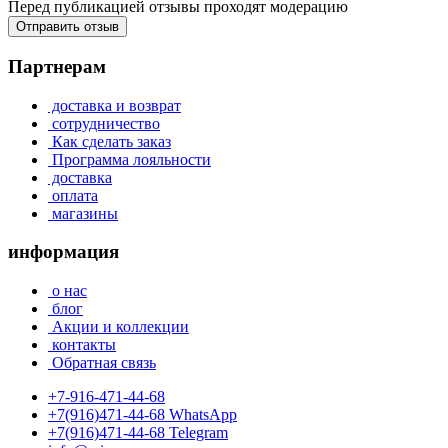
Перед публикацией отзывы проходят модерацию
Партнерам
доставка и возврат
сотрудничество
Как сделать заказ
Программа лояльности
доставка
оплата
магазины
информация
о нас
блог
Акции и коллекции
контакты
Обратная связь
+7-916-471-44-68
+7(916)471-44-68 WhatsApp
+7(916)471-44-68 Telegram