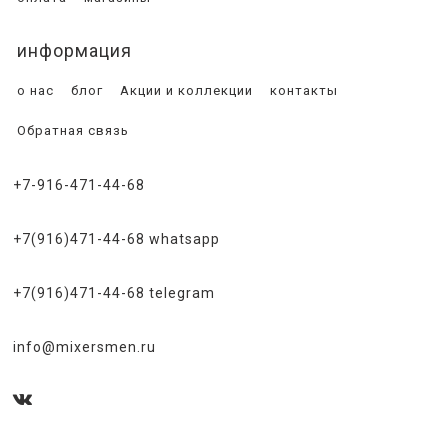
информация
о нас
блог
Акции и коллекции
контакты
Обратная связь
+7-916-471-44-68
+7(916)471-44-68 whatsapp
+7(916)471-44-68 telegram
info@mixersmen.ru