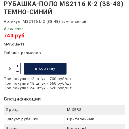
РУБАШКА-ПОЛО MS2116 K-2 (38-48)
ТЕМНО-СИНИЙ
Артикул:
MS2116 k-2 (38-48) темно-синий
В наличии
740 руб
M-95c5la-11
Таблица размеров
в корзину
При покупке 12 штук - 700 руб/шт
При покупке 18 штук - 660 руб/шт
При покупке 24 штук - 620 руб/шт
Спецификации
Бренд
MIXERS
Силуэт рубашки
Приталенный
Рукав
Короткий