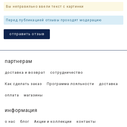
Вы неправильно ввели текст с картинки
Перед публикацией отзывы проходят модерацию
партнерам
доставка и возврат
сотрудничество
Как сделать заказ
Программа лояльности
доставка
оплата
магазины
информация
о нас
блог
Акции и коллекции
контакты