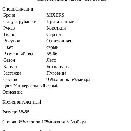
Спецификации
Бренд
MIXERS
Силуэт рубашки
Приталенный
Рукав
Короткий
Ткань
Стрейч
Рисунок
Однотонная
Цвет
серый
Размерный ряд
58-66
Сезон
Лето
Карман
Без кармана
Застежка
Пуговица
Состав
95%хлопок 5%лайкра
цвет Универсальный
серый
Описание
Крой:приталенный
Размер: 58-66
Состав:85%хлопок 10%вискоза 5%лайкра