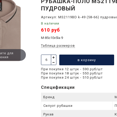
РУБАШКА-ПОЛО MS2119BD
ПУДРОВЫЙ
Артикул:
MS2119BD k-49 (58-66) пудровы
В наличии
610 руб
M-85c10v5la-9
Таблица размеров
ите для
чения
в корзину
При покупке 12 штук - 590 руб/шт
При покупке 18 штук - 550 руб/шт
При покупке 24 штук - 510 руб/шт
Спецификации
Бренд
M
Силуэт рубашки
П
Рукав
К