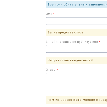
Все поля обязательны к заполнени
Имя
Вы не представились
E-mail (на сайте не публикуется)
Неправильно введен e-mail
Отзыв
Нам интересно Ваше мнение о това