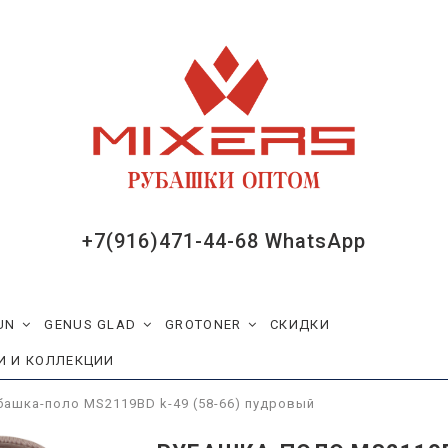
ассические с
ие с коротким
ые с длинным
ые с коротким
азмеры (баталы)
стков
(Садик)
(Школа)
шие размеры
линным рукавом
оротким рукавом
инным рукавом
ом
+7(916)471-44-68 WhatsApp
ротким рукавом
ные
UN
GENUS GLAD
GROTONER
СКИДКИ
И И КОЛЛЕКЦИИ
башка-поло MS2119BD k-49 (58-66) пудровый