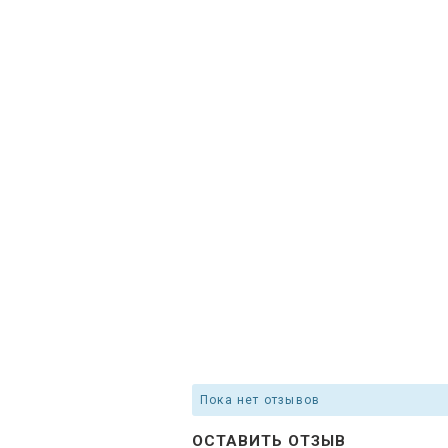
Пока нет отзывов
ОСТАВИТЬ ОТЗЫВ