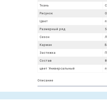
Ткань
С
Рисунок
О
Цвет
Размерный ряд
5
Сезон
Карман
Б
Застежка
П
Состав
8
цвет Универсальный
Описание