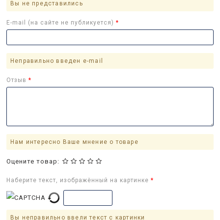
Вы не представились
E-mail (на сайте не публикуется)
Неправильно введен e-mail
Отзыв
Нам интересно Ваше мнение о товаре
Оцените товар:
Наберите текст, изображённый на картинке
Вы неправильно ввели текст с картинки