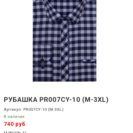
рукавом
Стрейч
Стрейч
Стрейч
Стрейч
MIXERS Для детей (Садик)
DINO SESSUN Для детей с коротким
Лен
Лен
Лен
рукавом
MIXERS Для детей (Школа)
DINO SESSUN Подросток с длинным
рукавом
РУБАШКА PR007CY-10 (M-3XL)
Артикул:
PR007CY-10 (M-3XL)
В наличии
740 руб
M-90c10p-11