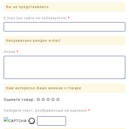
Вы не представились
E-mail (на сайте не публикуется)
Неправильно введен e-mail
Отзыв
Нам интересно Ваше мнение о товаре
Оцените товар:
Наберите текст, изображённый на картинке