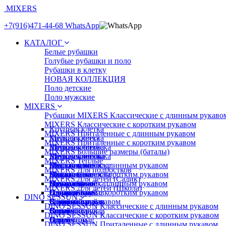
MIXERS
+7(916)471-44-68 WhatsApp
КАТАЛОГ
Белые рубашки
Голубые рубашки и поло
Рубашки в клетку
НОВАЯ КОЛЛЕКЦИЯ
Поло детские
Поло мужские
MIXERS
Рубашки MIXERS Классические с длинным рукаво
MIXERS Классические с коротким рукавом
Крупная клетка
MIXERS Приталенные с длинным рукавом
Мелкая клетка
Крупная клетка
MIXERS Приталенные с коротким рукавом
Широкая полоска
Мелкая клетка
Крупная клетка
MIXERS Большие размеры (баталы)
Мелкая полоска
Широкая полоска
Мелкая клетка
Крупная клетка
MIXERS Теплые
Однотонные
Мелкая полоска
Широкая полоска
Мелкая клетка
Классические c длинным рукавом
MIXERS Для подростков
Белые
Однотонные
Мелкая полоска
Широкая полоска
Классические с коротким рукавом
Классические
MIXERS Для детей (Садик)
С выработкой
Белые
Однотонные
Мелкая полоска
Приталенные с длинным рукавом
Приталенные
В полоску
MIXERS Для детей (Школа)
С принтом
С выработкой
Белые
Однотонные
Приталенные с коротким рукавом
Однотонные
Длинный рукав
DINO SESSUN
Стрейч
С принтом
С выработкой
Белые
С коротким рукавом
Короткий рукав
Длинный рукав
DINO SESSUN Классические с длинным рукавом
Лен
Стрейч
С принтом
С выработкой
Стрейч
Белые
Короткий рукав
DINO SESSUN Классические с коротким рукавом
Лен
Стрейч
С принтом
Однотонные
Белые
DINO SESSUN Приталенные с длинным рукавом