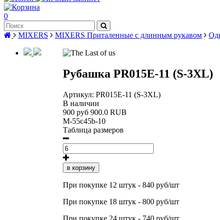
0
MIXERS
MIXERS Приталенные с длинным рукавом
Од
Рубашка PR015E-11 (S-3XL)
Артикул:
PR015E-11 (S-3XL)
В наличии
900 руб
900.0
RUB
M-55c45b-10
Таблица размеров
в корзину
При покупке 12 штук - 840 руб/шт
При покупке 18 штук - 800 руб/шт
При покупке 24 штук - 740 руб/шт