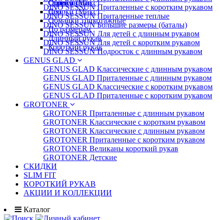
Стрейч
Сборки (Микс)
Однотонные
DINO SESSUN Приталенные с коротким рукавом
Лен
Сборки (Микс)
DINO SESSUN Приталенные теплые
Обманки трикотажные
DINO SESSUN Большие размеры (баталы)
По размерам
DINO SESSUN Для детей с длинным рукавом
Длинный рукав
DINO SESSUN Для детей с коротким рукавом
Короткий рукав
DINO SESSUN Подросток с длинным рукавом
GENUS GLAD
GENUS GLAD Классические с длинным рукавом
GENUS GLAD Приталенные с длинным рукавом
GENUS GLAD Классические с коротким рукавом
GENUS GLAD Приталенные с коротким рукавом
GROTONER
GROTONER Приталенные с длинным рукавом
GROTONER Классические с коротким рукавом
GROTONER Классические с длинным рукавом
GROTONER Приталенные с коротким рукавом
GROTONER Великаны короткий рукав
GROTONER Детские
СКИДКИ
SLIM FIT
КОРОТКИЙ РУКАВ
АКЦИИ И КОЛЛЕКЦИИ
Каталог