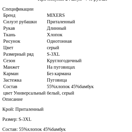
Спецификации
Бренд
MIXERS
Силуэт рубашки
Приталенный
Рукав
Длинный
Ткань
Xлопок
Рисунок
Однотонная
Цвет
серый
Размерный ряд
S-3XL
Сезон
Круглогодичный
Манжет
На пуговицах
Карман
Без кармана
Застежка
Пуговица
Состав
55%хлопок 45%бамбук
цвет Универсальный
белый, серый
Описание
Крой: Приталенный
Размер: S-3XL
Состав: 55%хлопок 45%бамбук