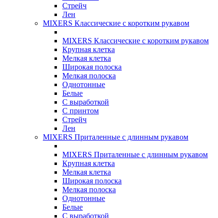
Стрейч
Лен
MIXERS Классические с коротким рукавом
MIXERS Классические с коротким рукавом
Крупная клетка
Мелкая клетка
Широкая полоска
Мелкая полоска
Однотонные
Белые
С выработкой
С принтом
Стрейч
Лен
MIXERS Приталенные с длинным рукавом
MIXERS Приталенные с длинным рукавом
Крупная клетка
Мелкая клетка
Широкая полоска
Мелкая полоска
Однотонные
Белые
С выработкой