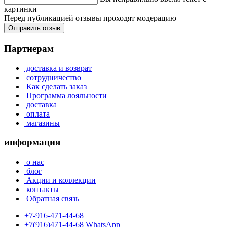
картинки
Перед публикацией отзывы проходят модерацию
Партнерам
доставка и возврат
сотрудничество
Как сделать заказ
Программа лояльности
доставка
оплата
магазины
информация
о нас
блог
Акции и коллекции
контакты
Обратная связь
+7-916-471-44-68
+7(916)471-44-68 WhatsApp