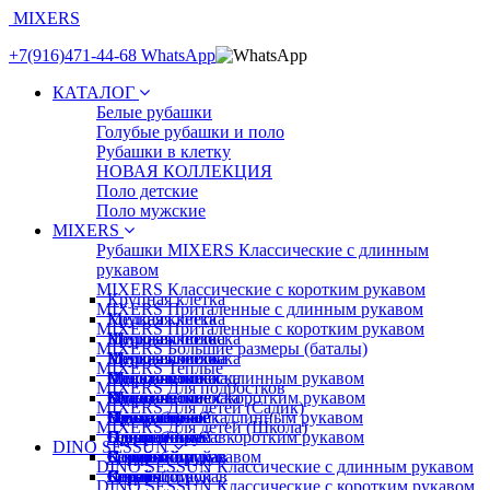
MIXERS
+7(916)471-44-68 WhatsApp
КАТАЛОГ
Белые рубашки
Голубые рубашки и поло
Рубашки в клетку
НОВАЯ КОЛЛЕКЦИЯ
Поло детские
Поло мужские
MIXERS
Рубашки MIXERS Классические с длинным
рукавом
MIXERS Классические с коротким рукавом
Крупная клетка
MIXERS Приталенные с длинным рукавом
Мелкая клетка
Крупная клетка
MIXERS Приталенные с коротким рукавом
Широкая полоска
Мелкая клетка
Крупная клетка
MIXERS Большие размеры (баталы)
Мелкая полоска
Широкая полоска
Мелкая клетка
Крупная клетка
MIXERS Теплые
Однотонные
Мелкая полоска
Широкая полоска
Мелкая клетка
Классические c длинным рукавом
MIXERS Для подростков
Белые
Однотонные
Мелкая полоска
Широкая полоска
Классические с коротким рукавом
Классические
MIXERS Для детей (Садик)
С выработкой
Белые
Однотонные
Мелкая полоска
Приталенные с длинным рукавом
Приталенные
В полоску
MIXERS Для детей (Школа)
С принтом
С выработкой
Белые
Однотонные
Приталенные с коротким рукавом
Однотонные
Длинный рукав
DINO SESSUN
Стрейч
С принтом
С выработкой
Белые
С коротким рукавом
Короткий рукав
Длинный рукав
DINO SESSUN Классические с длинным рукавом
Лен
Стрейч
С принтом
С выработкой
Стрейч
Белые
Короткий рукав
DINO SESSUN Классические с коротким рукавом