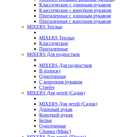
Классические c длинным рукавом
Классические с коротким рукавом
Приталенные с длинным рукавом
Приталенные с коротким рукавом
MIXERS Теплые
MIXERS Теплые
Классические
Приталенные
MIXERS Для подростков
MIXERS Для подростков
В полоску
Однотонные
С коротким рукавом
Стрейч
MIXERS Для детей (Садик)
MIXERS Для детей (Садик)
Длинный рукав
Короткий рукав
Белые
Однотонные
Сборки (Микс)
MIXERS Для детей (Школа)