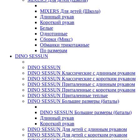
MIXERS Для детей (Школа)
Длинный рукав
Короткий рукав
Белые
Однотонные
Сборки (Микс)
Обманки трикотажные
По размерам
DINO SESSUN
DINO SESSUN
DINO SESSUN Классические с длинным рукавом
DINO SESSUN Классические с коротким рукавом
DINO SESSUN Приталенные с длинным рукавом
DINO SESSUN Приталенные с коротким рукавом
DINO SESSUN Приталенные теплые
DINO SESSUN Большие размеры (баталы)
DINO SESSUN Большие размеры (баталы)
Длинный рукав
Короткий рукав
DINO SESSUN Для детей с длинным рукавом
DINO SESSUN Для детей с коротким рукавом