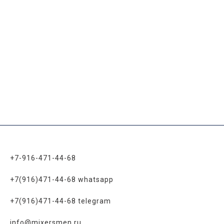
+7-916-471-44-68
+7(916)471-44-68 whatsapp
+7(916)471-44-68 telegram
info@mixersmen.ru