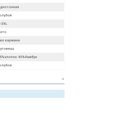
днотонная
олубой
-3XL
Лето
ез кармана
уговица
5%хлопок 45%бамбук
олубой