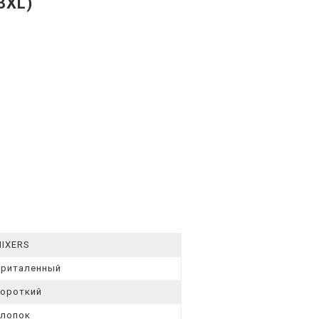
3XL)
IXERS
риталенный
ороткий
лопок