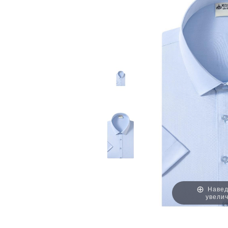
рукавом
Стрейч
Стрейч
Стрейч
Стрейч
MIXERS Для детей (Садик)
DINO SESSUN Для детей с коротким
Лен
Лен
Лен
рукавом
MIXERS Для детей (Школа)
DINO SESSUN Подросток с длинным
рукавом
Навед
увели