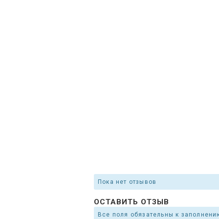
Пока нет отзывов
ОСТАВИТЬ ОТЗЫВ
Все поля обязательны к заполнени