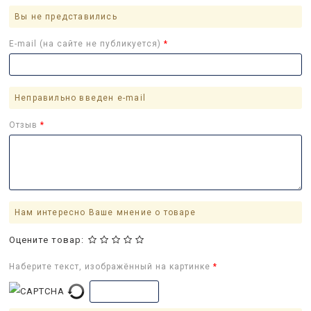
Вы не представились
E-mail (на сайте не публикуется)
Неправильно введен e-mail
Отзыв
Нам интересно Ваше мнение о товаре
Оцените товар:
Наберите текст, изображённый на картинке