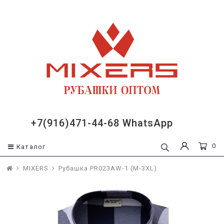
КАТАЛОГ
MIXERS
DINO SESSUN
GENUS GLAD
GROTONER
Рубашки MIXERS Кл
MIXERS Классическ
MIXERS Приталенн
MIXERS Приталенн
MIXERS Большие р
MIXERS Теплые
MIXERS Для подро
MIXERS Для детей 
MIXERS Для детей 
DINO SESSUN Боль
длинным рукавом
рукавом
рукавом
рукавом
(баталы)
Белые рубашки
Рубашки MIXERS Классические с
DINO SESSUN Классические с длинным
GENUS GLAD Классические с длинным
GROTONER Приталенные с длинным
Классические c д
Классические
В полоску
Длинный рукав
Длинный рукав
длинным рукавом
рукавом
рукавом
рукавом
Крупная клетка
Крупная клетка
Крупная клетка
Крупная клетка
Длинный рукав
Голубые рубашки и поло
Классические с к
Приталенные
Однотонные
Короткий рукав
Короткий рукав
MIXERS Классические с
DINO SESSUN Классические с
GENUS GLAD Приталенные с длинным
GROTONER Классические с коротким
Мелкая клетка
Мелкая клетка
Мелкая клетка
Мелкая клетка
Короткий рукав
коротким рукавом
коротким рукавом
рукавом
рукавом
Рубашки в клетку
Приталенные с дл
С коротким рукав
Белые
Белые
Широкая полоска
Широкая полоска
Широкая полоска
Широкая полоска
MIXERS Приталенные с длинным
DINO SESSUN Приталенные с длинным
GENUS GLAD Классические с
GROTONER Классические с длинным
НОВАЯ КОЛЛЕКЦИЯ
Приталенные с ко
Стрейч
Однотонные
Однотонные
+7(916)471-44-68 WhatsApp
рукавом
рукавом
коротким рукавом
рукавом
Мелкая полоска
Мелкая полоска
Мелкая полоска
Мелкая полоска
Поло детские
Сборки (Микс)
Сборки (Микс)
MIXERS Приталенные с коротким
DINO SESSUN Приталенные с
GENUS GLAD Приталенные с коротким
GROTONER Приталенные с коротким
0
Каталог
Однотонные
Однотонные
Однотонные
Однотонные
рукавом
коротким рукавом
рукавом
рукавом
Поло мужские
Обманки трикотаж
MIXERS
Рубашка PR023AW-1 (M-3XL)
Белые
Белые
Белые
Белые
MIXERS Большие размеры
DINO SESSUN Приталенные теплые
GROTONER Великаны короткий рукав
(баталы)
По размерам
С выработкой
С выработкой
С выработкой
С выработкой
DINO SESSUN Большие размеры
GROTONER Детские
MIXERS Теплые
(баталы)
С принтом
С принтом
С принтом
С принтом
MIXERS Для подростков
DINO SESSUN Для детей с длинным