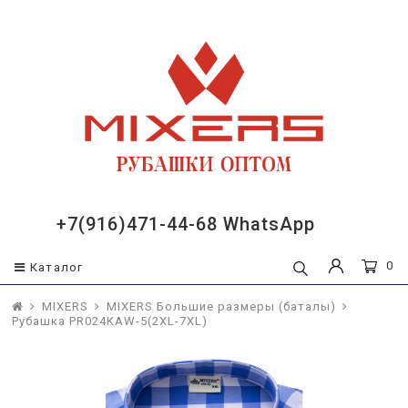
КАТАЛОГ
MIXERS
DINO SESSUN
GENUS GLAD
GROTONER
Рубашки MIXERS Кл
MIXERS Классическ
MIXERS Приталенн
MIXERS Приталенн
MIXERS Большие р
MIXERS Теплые
MIXERS Для подро
MIXERS Для детей 
MIXERS Для детей 
DINO SESSUN Боль
длинным рукавом
рукавом
рукавом
рукавом
(баталы)
Белые рубашки
Рубашки MIXERS Классические с
DINO SESSUN Классические с длинным
GENUS GLAD Классические с длинным
GROTONER Приталенные с длинным
Классические c д
Классические
В полоску
Длинный рукав
Длинный рукав
длинным рукавом
рукавом
рукавом
рукавом
Крупная клетка
Крупная клетка
Крупная клетка
Крупная клетка
Длинный рукав
Голубые рубашки и поло
Классические с к
Приталенные
Однотонные
Короткий рукав
Короткий рукав
MIXERS Классические с
DINO SESSUN Классические с
GENUS GLAD Приталенные с длинным
GROTONER Классические с коротким
Мелкая клетка
Мелкая клетка
Мелкая клетка
Мелкая клетка
Короткий рукав
коротким рукавом
коротким рукавом
рукавом
рукавом
Рубашки в клетку
Приталенные с дл
С коротким рукав
Белые
Белые
Широкая полоска
Широкая полоска
Широкая полоска
Широкая полоска
MIXERS Приталенные с длинным
DINO SESSUN Приталенные с длинным
GENUS GLAD Классические с
GROTONER Классические с длинным
НОВАЯ КОЛЛЕКЦИЯ
Приталенные с ко
Стрейч
Однотонные
Однотонные
+7(916)471-44-68 WhatsApp
рукавом
рукавом
коротким рукавом
рукавом
Мелкая полоска
Мелкая полоска
Мелкая полоска
Мелкая полоска
Поло детские
Сборки (Микс)
Сборки (Микс)
MIXERS Приталенные с коротким
DINO SESSUN Приталенные с
GENUS GLAD Приталенные с коротким
GROTONER Приталенные с коротким
0
Каталог
Однотонные
Однотонные
Однотонные
Однотонные
рукавом
коротким рукавом
рукавом
рукавом
Поло мужские
Обманки трикотаж
MIXERS
MIXERS Большие размеры (баталы)
Белые
Белые
Белые
Белые
MIXERS Большие размеры
DINO SESSUN Приталенные теплые
GROTONER Великаны короткий рукав
Рубашка PR024KAW-5(2XL-7XL)
(баталы)
По размерам
С выработкой
С выработкой
С выработкой
С выработкой
DINO SESSUN Большие размеры
GROTONER Детские
MIXERS Теплые
(баталы)
С принтом
С принтом
С принтом
С принтом
MIXERS Для подростков
DINO SESSUN Для детей с длинным