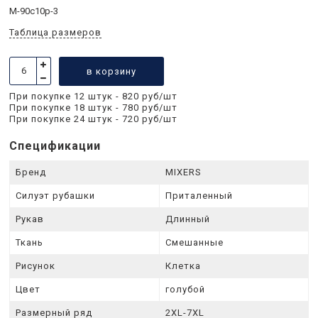
M-90c10p-3
Таблица размеров
в корзину
При покупке 12 штук - 820 руб/шт
При покупке 18 штук - 780 руб/шт
При покупке 24 штук - 720 руб/шт
Спецификации
Бренд
MIXERS
Силуэт рубашки
Приталенный
Рукав
Длинный
Ткань
Смешанные
Рисунок
Клетка
Цвет
голубой
Размерный ряд
2XL-7XL