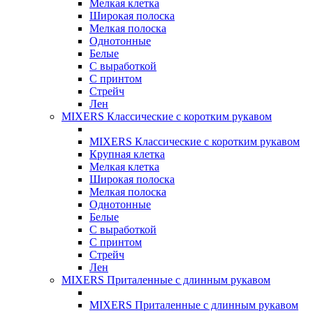
Мелкая клетка
Широкая полоска
Мелкая полоска
Однотонные
Белые
С выработкой
С принтом
Стрейч
Лен
MIXERS Классические с коротким рукавом
MIXERS Классические с коротким рукавом
Крупная клетка
Мелкая клетка
Широкая полоска
Мелкая полоска
Однотонные
Белые
С выработкой
С принтом
Стрейч
Лен
MIXERS Приталенные с длинным рукавом
MIXERS Приталенные с длинным рукавом