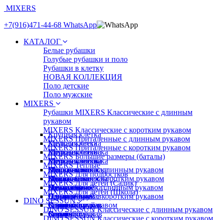
MIXERS
+7(916)471-44-68 WhatsApp
КАТАЛОГ
Белые рубашки
Голубые рубашки и поло
Рубашки в клетку
НОВАЯ КОЛЛЕКЦИЯ
Поло детские
Поло мужские
MIXERS
Рубашки MIXERS Классические с длинным
рукавом
MIXERS Классические с коротким рукавом
Крупная клетка
MIXERS Приталенные с длинным рукавом
Мелкая клетка
Крупная клетка
MIXERS Приталенные с коротким рукавом
Широкая полоска
Мелкая клетка
Крупная клетка
MIXERS Большие размеры (баталы)
Мелкая полоска
Широкая полоска
Мелкая клетка
Крупная клетка
MIXERS Теплые
Однотонные
Мелкая полоска
Широкая полоска
Мелкая клетка
Классические c длинным рукавом
MIXERS Для подростков
Белые
Однотонные
Мелкая полоска
Широкая полоска
Классические с коротким рукавом
Классические
MIXERS Для детей (Садик)
С выработкой
Белые
Однотонные
Мелкая полоска
Приталенные с длинным рукавом
Приталенные
В полоску
MIXERS Для детей (Школа)
С принтом
С выработкой
Белые
Однотонные
Приталенные с коротким рукавом
Однотонные
Длинный рукав
DINO SESSUN
Стрейч
С принтом
С выработкой
Белые
С коротким рукавом
Короткий рукав
Длинный рукав
DINO SESSUN Классические с длинным рукавом
Лен
Стрейч
С принтом
С выработкой
Стрейч
Белые
Короткий рукав
DINO SESSUN Классические с коротким рукавом