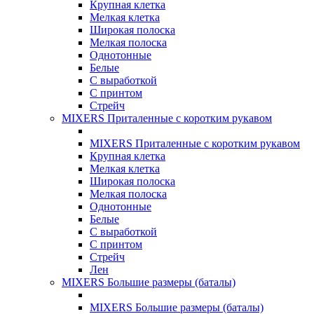
Крупная клетка
Мелкая клетка
Широкая полоска
Мелкая полоска
Однотонные
Белые
С выработкой
С принтом
Стрейч
MIXERS Приталенные с коротким рукавом
MIXERS Приталенные с коротким рукавом
Крупная клетка
Мелкая клетка
Широкая полоска
Мелкая полоска
Однотонные
Белые
С выработкой
С принтом
Стрейч
Лен
MIXERS Большие размеры (баталы)
MIXERS Большие размеры (баталы)