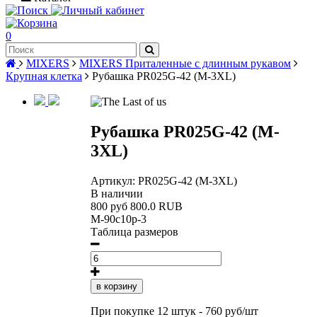
0
MIXERS
MIXERS Приталенные с длинным рукавом
Крупная клетка
Рубашка PR025G-42 (M-3XL)
Рубашка PR025G-42 (M-
3XL)
Артикул:
PR025G-42 (M-3XL)
В наличии
800 руб
800.0
RUB
M-90c10p-3
Таблица размеров
в корзину
При покупке 12 штук - 760 руб/шт