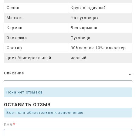
Сезон
Круглогодичный
Манжет
На пуговицах
Карман
Без кармана
Застежка
Пуговица
Состав
90%хлопок 10%полиэстер
цвет Универсальный
черный
Описание
Пока нет отзывов
ОСТАВИТЬ ОТЗЫВ
Все поля обязательны к заполнению
Имя