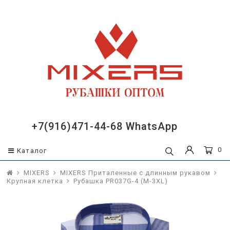
КАТАЛОГ
MIXERS
DINO SESSUN
GENUS GLAD
GROTONER
Рубашки MIXERS Кл
MIXERS Классическ
MIXERS Приталенн
MIXERS Приталенн
MIXERS Большие р
MIXERS Теплые
MIXERS Для подро
MIXERS Для детей 
MIXERS Для детей 
DINO SESSUN Боль
длинным рукавом
рукавом
рукавом
рукавом
(баталы)
Белые рубашки
Рубашки MIXERS Классические с
DINO SESSUN Классические с длинным
GENUS GLAD Классические с длинным
GROTONER Приталенные с длинным
Классические c д
Классические
В полоску
Длинный рукав
Длинный рукав
длинным рукавом
рукавом
рукавом
рукавом
Крупная клетка
Крупная клетка
Крупная клетка
Крупная клетка
Длинный рукав
Голубые рубашки и поло
Классические с к
Приталенные
Однотонные
Короткий рукав
Короткий рукав
MIXERS Классические с
DINO SESSUN Классические с
GENUS GLAD Приталенные с длинным
GROTONER Классические с коротким
Мелкая клетка
Мелкая клетка
Мелкая клетка
Мелкая клетка
Короткий рукав
коротким рукавом
коротким рукавом
рукавом
рукавом
Рубашки в клетку
Приталенные с дл
С коротким рукав
Белые
Белые
Широкая полоска
Широкая полоска
Широкая полоска
Широкая полоска
MIXERS Приталенные с длинным
DINO SESSUN Приталенные с длинным
GENUS GLAD Классические с
GROTONER Классические с длинным
НОВАЯ КОЛЛЕКЦИЯ
Приталенные с ко
Стрейч
Однотонные
Однотонные
+7(916)471-44-68 WhatsApp
рукавом
рукавом
коротким рукавом
рукавом
Мелкая полоска
Мелкая полоска
Мелкая полоска
Мелкая полоска
Поло детские
Сборки (Микс)
Сборки (Микс)
MIXERS Приталенные с коротким
DINO SESSUN Приталенные с
GENUS GLAD Приталенные с коротким
GROTONER Приталенные с коротким
0
Каталог
Однотонные
Однотонные
Однотонные
Однотонные
рукавом
коротким рукавом
рукавом
рукавом
Поло мужские
Обманки трикотаж
MIXERS
MIXERS Приталенные с длинным рукавом
Белые
Белые
Белые
Белые
MIXERS Большие размеры
DINO SESSUN Приталенные теплые
GROTONER Великаны короткий рукав
Крупная клетка
Рубашка PR037G-4 (M-3XL)
(баталы)
По размерам
С выработкой
С выработкой
С выработкой
С выработкой
DINO SESSUN Большие размеры
GROTONER Детские
MIXERS Теплые
(баталы)
С принтом
С принтом
С принтом
С принтом
MIXERS Для подростков
DINO SESSUN Для детей с длинным