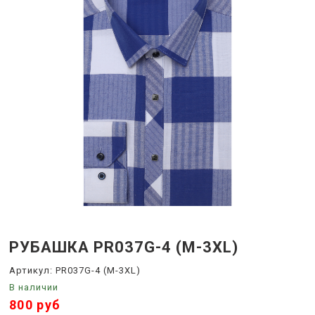
рукавом
Стрейч
Стрейч
Стрейч
Стрейч
MIXERS Для детей (Садик)
DINO SESSUN Для детей с коротким
Лен
Лен
Лен
рукавом
MIXERS Для детей (Школа)
DINO SESSUN Подросток с длинным
рукавом
РУБАШКА PR037G-4 (M-3XL)
Артикул:
PR037G-4 (M-3XL)
В наличии
800 руб