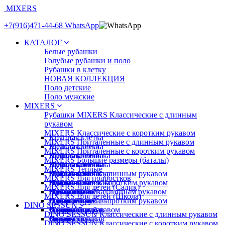
MIXERS
+7(916)471-44-68 WhatsApp
КАТАЛОГ
Белые рубашки
Голубые рубашки и поло
Рубашки в клетку
НОВАЯ КОЛЛЕКЦИЯ
Поло детские
Поло мужские
MIXERS
Рубашки MIXERS Классические с длинным
рукавом
MIXERS Классические с коротким рукавом
Крупная клетка
MIXERS Приталенные с длинным рукавом
Мелкая клетка
Крупная клетка
MIXERS Приталенные с коротким рукавом
Широкая полоска
Мелкая клетка
Крупная клетка
MIXERS Большие размеры (баталы)
Мелкая полоска
Широкая полоска
Мелкая клетка
Крупная клетка
MIXERS Теплые
Однотонные
Мелкая полоска
Широкая полоска
Мелкая клетка
Классические c длинным рукавом
MIXERS Для подростков
Белые
Однотонные
Мелкая полоска
Широкая полоска
Классические с коротким рукавом
Классические
MIXERS Для детей (Садик)
С выработкой
Белые
Однотонные
Мелкая полоска
Приталенные с длинным рукавом
Приталенные
В полоску
MIXERS Для детей (Школа)
С принтом
С выработкой
Белые
Однотонные
Приталенные с коротким рукавом
Однотонные
Длинный рукав
DINO SESSUN
Стрейч
С принтом
С выработкой
Белые
С коротким рукавом
Короткий рукав
Длинный рукав
DINO SESSUN Классические с длинным рукавом
Лен
Стрейч
С принтом
С выработкой
Стрейч
Белые
Короткий рукав
DINO SESSUN Классические с коротким рукавом