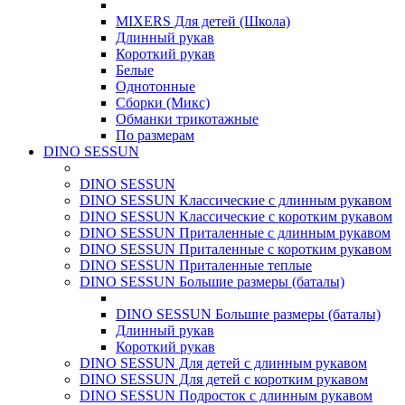
MIXERS Для детей (Школа)
Длинный рукав
Короткий рукав
Белые
Однотонные
Сборки (Микс)
Обманки трикотажные
По размерам
DINO SESSUN
DINO SESSUN
DINO SESSUN Классические с длинным рукавом
DINO SESSUN Классические с коротким рукавом
DINO SESSUN Приталенные с длинным рукавом
DINO SESSUN Приталенные с коротким рукавом
DINO SESSUN Приталенные теплые
DINO SESSUN Большие размеры (баталы)
DINO SESSUN Большие размеры (баталы)
Длинный рукав
Короткий рукав
DINO SESSUN Для детей с длинным рукавом
DINO SESSUN Для детей с коротким рукавом
DINO SESSUN Подросток с длинным рукавом