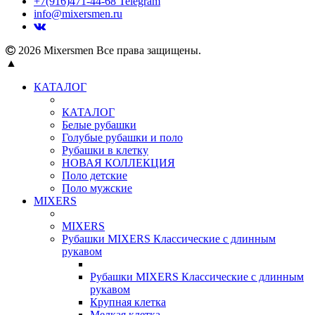
+7(916)471-44-68 Telegram
info@mixersmen.ru
2026 Mixersmen Все права защищены.
▲
КАТАЛОГ
КАТАЛОГ
Белые рубашки
Голубые рубашки и поло
Рубашки в клетку
НОВАЯ КОЛЛЕКЦИЯ
Поло детские
Поло мужские
MIXERS
MIXERS
Рубашки MIXERS Классические с длинным
рукавом
Рубашки MIXERS Классические с длинным
рукавом
Крупная клетка
Мелкая клетка