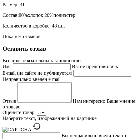
Размер: 31
Состав:80%хлопок 20%полиэстер
Количество в коробке: 48 шт.
Пока нет отзывов
Оставить отзыв
Все поля обязательны к заполнению
Имя
Вы не представились
E-mail (на сайте не публикуется)
Неправильно введен e-mail
Отзыв
Нам интересно Ваше мнение
о товаре
Оцените товар:
Наберите текст, изображённый на картинке
Вы неправильно ввели текст с