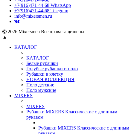
+7(916)471-44-68 WhatsApp
+7(916)471-44-68 Telegram
info@mixersmen.ru
2026 Mixersmen Все права защищены.
▲
КАТАЛОГ
КАТАЛОГ
Белые рубашки
Голубые рубашки и поло
Рубашки в клетку
НОВАЯ КОЛЛЕКЦИЯ
Поло детские
Поло мужские
MIXERS
MIXERS
Рубашки MIXERS Классические с длинным
рукавом
Рубашки MIXERS Классические с длинным
рукавом