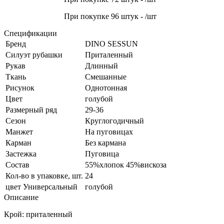
При покупке 96 штук - /шт
Спецификации
Бренд
DINO SESSUN
Силуэт рубашки
Приталенный
Рукав
Длинный
Ткань
Смешанные
Рисунок
Однотонная
Цвет
голубой
Размерный ряд
29-36
Сезон
Круглогодичный
Манжет
На пуговицах
Карман
Без кармана
Застежка
Пуговица
Состав
55%хлопок 45%вискоза
Кол-во в упаковке, шт.
24
цвет Универсальный
голубой
Описание
Крой: приталенный