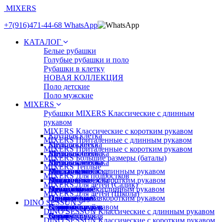
MIXERS
+7(916)471-44-68 WhatsApp
КАТАЛОГ
Белые рубашки
Голубые рубашки и поло
Рубашки в клетку
НОВАЯ КОЛЛЕКЦИЯ
Поло детские
Поло мужские
MIXERS
Рубашки MIXERS Классические с длинным
рукавом
MIXERS Классические с коротким рукавом
Крупная клетка
MIXERS Приталенные с длинным рукавом
Мелкая клетка
Крупная клетка
MIXERS Приталенные с коротким рукавом
Широкая полоска
Мелкая клетка
Крупная клетка
MIXERS Большие размеры (баталы)
Мелкая полоска
Широкая полоска
Мелкая клетка
Крупная клетка
MIXERS Теплые
Однотонные
Мелкая полоска
Широкая полоска
Мелкая клетка
Классические c длинным рукавом
MIXERS Для подростков
Белые
Однотонные
Мелкая полоска
Широкая полоска
Классические с коротким рукавом
Классические
MIXERS Для детей (Садик)
С выработкой
Белые
Однотонные
Мелкая полоска
Приталенные с длинным рукавом
Приталенные
В полоску
MIXERS Для детей (Школа)
С принтом
С выработкой
Белые
Однотонные
Приталенные с коротким рукавом
Однотонные
Длинный рукав
DINO SESSUN
Стрейч
С принтом
С выработкой
Белые
С коротким рукавом
Короткий рукав
Длинный рукав
DINO SESSUN Классические с длинным рукавом
Лен
Стрейч
С принтом
С выработкой
Стрейч
Белые
Короткий рукав
DINO SESSUN Классические с коротким рукавом