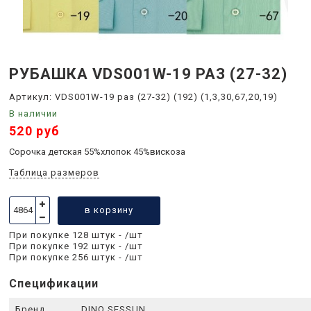
РУБАШКА VDS001W-19 РАЗ (27-32)
Артикул:
VDS001W-19 раз (27-32) (192) (1,3,30,67,20,19)
В наличии
520 руб
Сорочка детская 55%хлопок 45%вискоза
Таблица размеров
в корзину
При покупке 128 штук - /шт
При покупке 192 штук - /шт
При покупке 256 штук - /шт
Спецификации
Бренд
DINO SESSUN