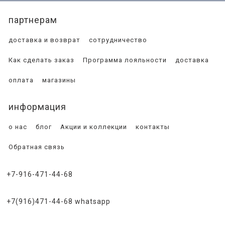
партнерам
доставка и возврат
сотрудничество
Как сделать заказ
Программа лояльности
доставка
оплата
магазины
информация
о нас
блог
Акции и коллекции
контакты
Обратная связь
+7-916-471-44-68
+7(916)471-44-68 whatsapp