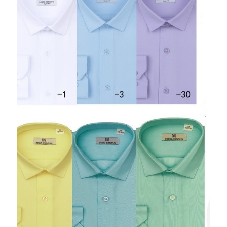
рукавом
Стрейч
Стрейч
Стрейч
Стрейч
MIXERS Для детей (Садик)
DINO SESSUN Для детей с коротким
Лен
Лен
Лен
рукавом
MIXERS Для детей (Школа)
DINO SESSUN Подросток с длинным
рукавом