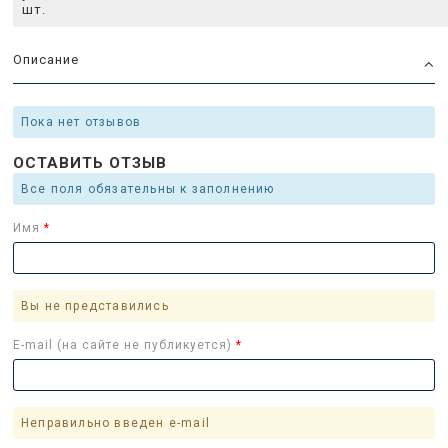
шт.
Описание
Пока нет отзывов
ОСТАВИТЬ ОТЗЫВ
Все поля обязательны к заполнению
Имя
Вы не представились
E-mail (на сайте не публикуется)
Неправильно введен e-mail