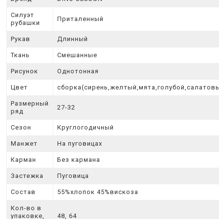
Силуэт
Приталенный
рубашки
Рукав
Длинный
Ткань
Смешанные
Рисунок
Однотонная
Цвет
сборка(сирень,желтый,мята,голубой,салатов
Размерный
27-32
ряд
Сезон
Круглогодичный
Манжет
На пуговицах
Карман
Без кармана
Застежка
Пуговица
Состав
55%хлопок 45%вискоза
Кол-во в
упаковке,
48, 64