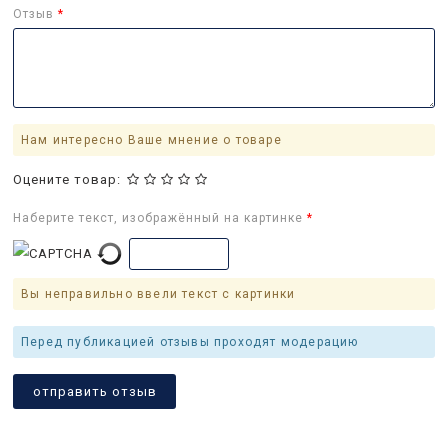
Отзыв
Нам интересно Ваше мнение о товаре
Оцените товар:
Наберите текст, изображённый на картинке
Вы неправильно ввели текст с картинки
Перед публикацией отзывы проходят модерацию