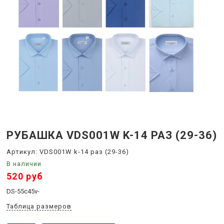
рукавом
Стрейч
Стрейч
Стрейч
Стрейч
MIXERS Для детей (Садик)
DINO SESSUN Для детей с коротким
Лен
Лен
Лен
рукавом
MIXERS Для детей (Школа)
DINO SESSUN Подросток с длинным
рукавом
РУБАШКА VDS001W K-14 РАЗ (29-36)
Артикул:
VDS001W k-14 раз (29-36)
В наличии
520 руб
DS-55c45v-
Таблица размеров