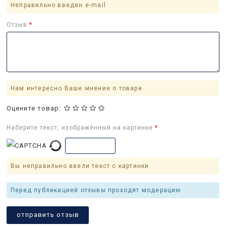
Неправильно введен e-mail
Отзыв
Нам интересно Ваше мнение о товаре
Оцените товар:
Наберите текст, изображённый на картинке
Вы неправильно ввели текст с картинки
Перед публикацией отзывы проходят модерацию