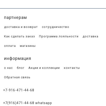
партнерам
доставка и возврат
сотрудничество
Как сделать заказ
Программа лояльности
доставка
оплата
магазины
информация
о нас
блог
Акции и коллекции
контакты
Обратная связь
+7-916-471-44-68
+7(916)471-44-68 whatsapp