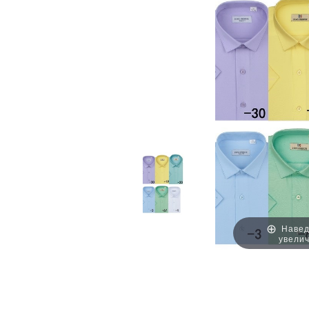
рукавом
Стрейч
Стрейч
Стрейч
Стрейч
MIXERS Для детей (Садик)
DINO SESSUN Для детей с коротким
Лен
Лен
Лен
рукавом
MIXERS Для детей (Школа)
DINO SESSUN Подросток с длинным
рукавом
Навед
увели