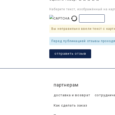
Наберите текст, изображённый на ка
Вы неправильно ввели текст с карт
Перед публикацией отзывы проход
партнерам
доставка и возврат
сотруднич
Как сделать заказ