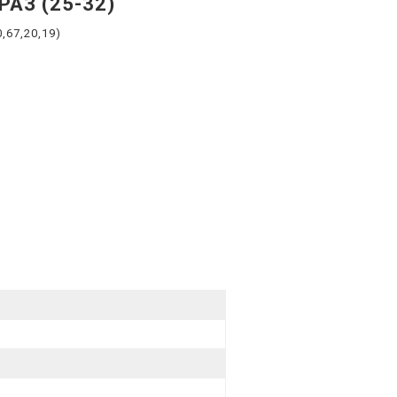
АЗ (25-32)
,67,20,19)