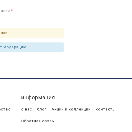
ртинке
инки
ят модерацию
информация
ество
о нас
блог
Акции и коллекции
контакты
Обратная связь