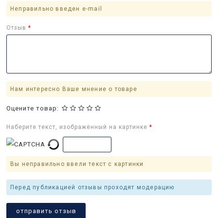
Неправильно введен e-mail
Отзыв
Нам интересно Ваше мнение о товаре
Оцените товар:
Наберите текст, изображённый на картинке
Вы неправильно ввели текст с картинки
Перед публикацией отзывы проходят модерацию