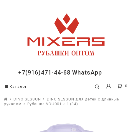
КАТАЛОГ
MIXERS
DINO SESSUN
GENUS GLAD
GROTONER
Рубашки MIXERS Кл
MIXERS Классическ
MIXERS Приталенн
MIXERS Приталенн
MIXERS Большие р
MIXERS Теплые
MIXERS Для подро
MIXERS Для детей 
MIXERS Для детей 
DINO SESSUN Боль
длинным рукавом
рукавом
рукавом
рукавом
(баталы)
Белые рубашки
Рубашки MIXERS Классические с
DINO SESSUN Классические с длинным
GENUS GLAD Классические с длинным
GROTONER Приталенные с длинным
Классические c д
Классические
В полоску
Длинный рукав
Длинный рукав
длинным рукавом
рукавом
рукавом
рукавом
Крупная клетка
Крупная клетка
Крупная клетка
Крупная клетка
Длинный рукав
Голубые рубашки и поло
Классические с к
Приталенные
Однотонные
Короткий рукав
Короткий рукав
MIXERS Классические с
DINO SESSUN Классические с
GENUS GLAD Приталенные с длинным
GROTONER Классические с коротким
Мелкая клетка
Мелкая клетка
Мелкая клетка
Мелкая клетка
Короткий рукав
коротким рукавом
коротким рукавом
рукавом
рукавом
Рубашки в клетку
Приталенные с дл
С коротким рукав
Белые
Белые
Широкая полоска
Широкая полоска
Широкая полоска
Широкая полоска
MIXERS Приталенные с длинным
DINO SESSUN Приталенные с длинным
GENUS GLAD Классические с
GROTONER Классические с длинным
НОВАЯ КОЛЛЕКЦИЯ
Приталенные с ко
Стрейч
Однотонные
Однотонные
+7(916)471-44-68 WhatsApp
рукавом
рукавом
коротким рукавом
рукавом
Мелкая полоска
Мелкая полоска
Мелкая полоска
Мелкая полоска
Поло детские
Сборки (Микс)
Сборки (Микс)
MIXERS Приталенные с коротким
DINO SESSUN Приталенные с
GENUS GLAD Приталенные с коротким
GROTONER Приталенные с коротким
0
Каталог
Однотонные
Однотонные
Однотонные
Однотонные
рукавом
коротким рукавом
рукавом
рукавом
Поло мужские
Обманки трикотаж
DINO SESSUN
DINO SESSUN Для детей с длинным
Белые
Белые
Белые
Белые
MIXERS Большие размеры
DINO SESSUN Приталенные теплые
GROTONER Великаны короткий рукав
рукавом
Рубашка VDU001 k-1 (34)
(баталы)
По размерам
С выработкой
С выработкой
С выработкой
С выработкой
DINO SESSUN Большие размеры
GROTONER Детские
MIXERS Теплые
(баталы)
С принтом
С принтом
С принтом
С принтом
MIXERS Для подростков
DINO SESSUN Для детей с длинным