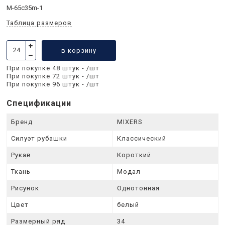
M-65c35m-1
Таблица размеров
в корзину
При покупке 48 штук - /шт
При покупке 72 штук - /шт
При покупке 96 штук - /шт
Спецификации
Бренд
MIXERS
Силуэт рубашки
Классический
Рукав
Короткий
Ткань
Модал
Рисунок
Однотонная
Цвет
белый
Размерный ряд
34