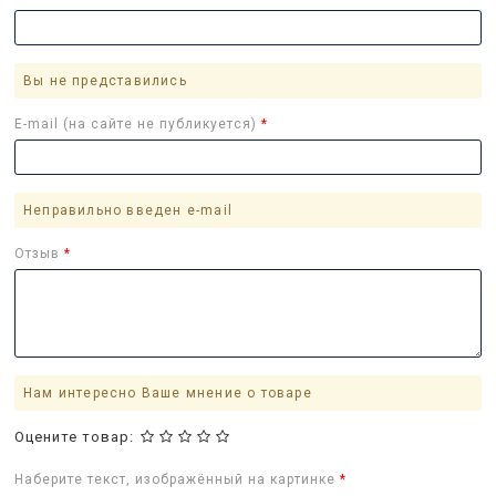
Вы не представились
E-mail (на сайте не публикуется)
Неправильно введен e-mail
Отзыв
Нам интересно Ваше мнение о товаре
Оцените товар:
Наберите текст, изображённый на картинке