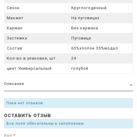
Сезон
Круглогодичный
Манжет
На пуговицах
Карман
Без кармана
Застежка
Пуговица
Состав
65%хлопок 35%модал
Кол-во в упаковке, шт.
24
цвет Универсальный
голубой
Описание
Пока нет отзывов
ОСТАВИТЬ ОТЗЫВ
Все поля обязательны к заполнению
Имя