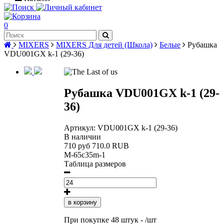
0
MIXERS
MIXERS Для детей (Школа)
Белые
Рубашка
VDU001GX k-1 (29-36)
Рубашка VDU001GX k-1 (29-
36)
Артикул:
VDU001GX k-1 (29-36)
В наличии
710 руб
710.0
RUB
M-65c35m-1
Таблица размеров
в корзину
При покупке 48 штук - /шт