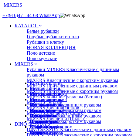
MIXERS
+7(916)471-44-68 WhatsApp
КАТАЛОГ
Белые рубашки
Голубые рубашки и поло
Рубашки в клетку
НОВАЯ КОЛЛЕКЦИЯ
Поло детские
Поло мужские
MIXERS
Рубашки MIXERS Классические с длинным
рукавом
MIXERS Классические с коротким рукавом
Крупная клетка
MIXERS Приталенные с длинным рукавом
Мелкая клетка
Крупная клетка
MIXERS Приталенные с коротким рукавом
Широкая полоска
Мелкая клетка
Крупная клетка
MIXERS Большие размеры (баталы)
Мелкая полоска
Широкая полоска
Мелкая клетка
Крупная клетка
MIXERS Теплые
Однотонные
Мелкая полоска
Широкая полоска
Мелкая клетка
Классические c длинным рукавом
MIXERS Для подростков
Белые
Однотонные
Мелкая полоска
Широкая полоска
Классические с коротким рукавом
Классические
MIXERS Для детей (Садик)
С выработкой
Белые
Однотонные
Мелкая полоска
Приталенные с длинным рукавом
Приталенные
В полоску
MIXERS Для детей (Школа)
С принтом
С выработкой
Белые
Однотонные
Приталенные с коротким рукавом
Однотонные
Длинный рукав
DINO SESSUN
Стрейч
С принтом
С выработкой
Белые
С коротким рукавом
Короткий рукав
Длинный рукав
DINO SESSUN Классические с длинным рукавом
Лен
Стрейч
С принтом
С выработкой
Стрейч
Белые
Короткий рукав
DINO SESSUN Классические с коротким рукавом