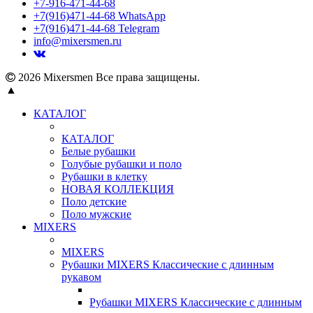
+7-916-471-44-68
+7(916)471-44-68 WhatsApp
+7(916)471-44-68 Telegram
info@mixersmen.ru
2026 Mixersmen Все права защищены.
▲
КАТАЛОГ
КАТАЛОГ
Белые рубашки
Голубые рубашки и поло
Рубашки в клетку
НОВАЯ КОЛЛЕКЦИЯ
Поло детские
Поло мужские
MIXERS
MIXERS
Рубашки MIXERS Классические с длинным
рукавом
Рубашки MIXERS Классические с длинным