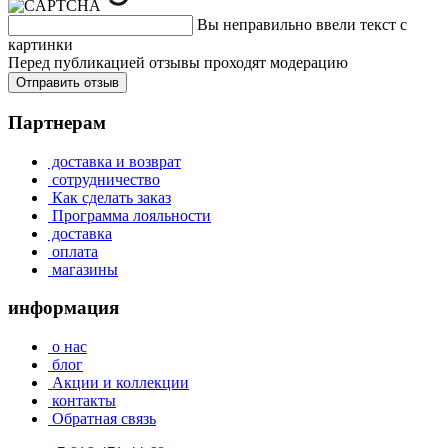
Вы неправильно ввели текст с
картинки
Перед публикацией отзывы проходят модерацию
Партнерам
доставка и возврат
сотрудничество
Как сделать заказ
Программа лояльности
доставка
оплата
магазины
информация
о нас
блог
Акции и коллекции
контакты
Обратная связь