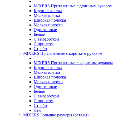
MIXERS Приталенные с длинным рукавом
Крупная клетка
Мелкая клетка
Широкая полоска
Мелкая полоска
Однотонные
Белые
С выработкой
С принтом
Стрейч
MIXERS Приталенные с коротким рукавом
MIXERS Приталенные с коротким рукавом
Крупная клетка
Мелкая клетка
Широкая полоска
Мелкая полоска
Однотонные
Белые
С выработкой
С принтом
Стрейч
Лен
MIXERS Большие размеры (баталы)