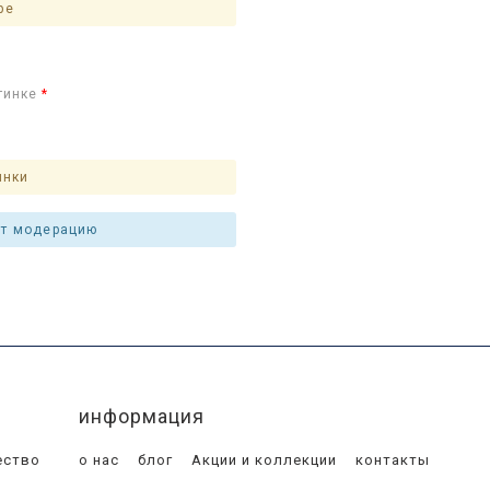
ре
ртинке
инки
ят модерацию
информация
ество
о нас
блог
Акции и коллекции
контакты