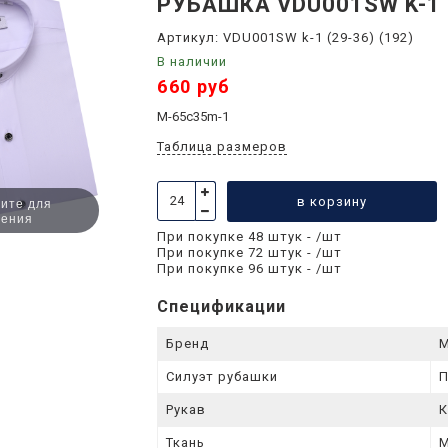
РУБАШКА VDU001SW K-1 
Артикул:
VDU001SW k-1 (29-36) (192)
В наличии
660 руб
M-65c35m-1
Таблица размеров
в корзину
ите для
чения
При покупке 48 штук - /шт
При покупке 72 штук - /шт
При покупке 96 штук - /шт
Спецификации
Бренд
M
Силуэт рубашки
П
Рукав
К
Ткань