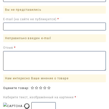
Вы не представились
E-mail (на сайте не публикуется)
Неправильно введен e-mail
Отзыв
Нам интересно Ваше мнение о товаре
Оцените товар:
Наберите текст, изображённый на картинке