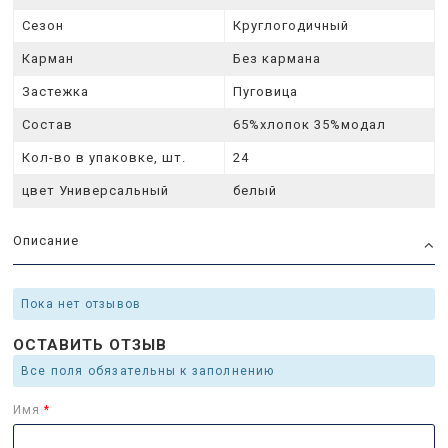
Сезон
Круглогодичный
Карман
Без кармана
Застежка
Пуговица
Состав
65%хлопок 35%модал
Кол-во в упаковке, шт.
24
цвет Универсальный
белый
Описание
Пока нет отзывов
ОСТАВИТЬ ОТЗЫВ
Все поля обязательны к заполнению
Имя