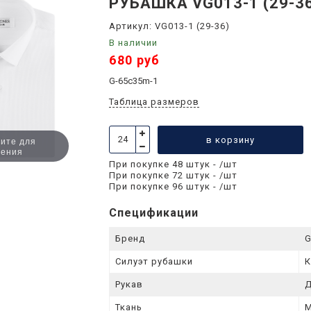
РУБАШКА VG013-1 (29-3
Артикул:
VG013-1 (29-36)
В наличии
680 руб
G-65c35m-1
Таблица размеров
в корзину
ите для
чения
При покупке 48 штук - /шт
При покупке 72 штук - /шт
При покупке 96 штук - /шт
Спецификации
Бренд
Силуэт рубашки
К
Рукав
Ткань