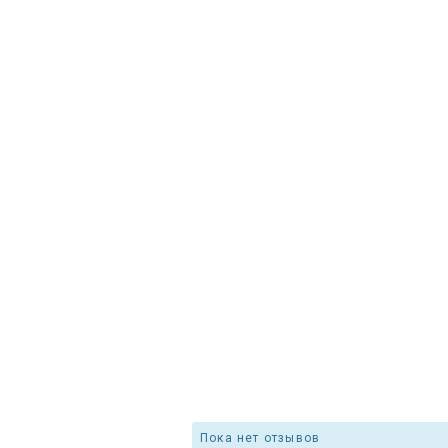
Пока нет отзывов